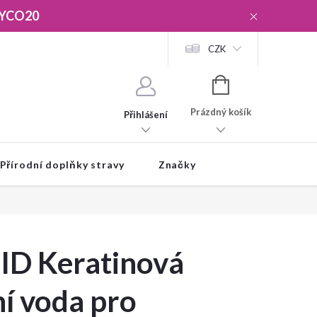
YCO20
CZK
NÁKUPNÍ
KOŠÍK
Prázdný košík
Přihlášení
Přírodní doplňky stravy
Značky
ID Keratinová
í voda pro