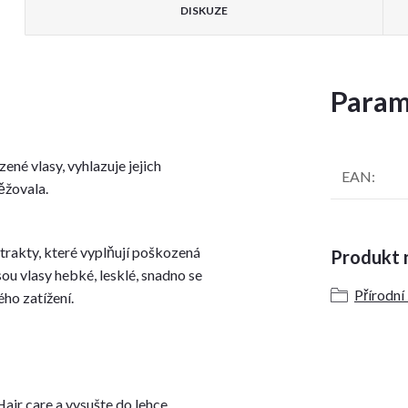
DISKUZE
Param
né vlasy, vyhlazuje jejich
EAN
:
těžovala.
xtrakty, které vyplňují poškozená
Produkt n
sou vlasy hebké, lesklé, snadno se
Přírodní
ého zatížení.
ir care a vysušte do lehce