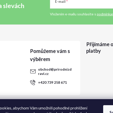
E-mail
a slevách
Vložením e-mailu souhlasíte s
podmínkam
Přijímáme o
platby
obchod
@
prirodnizd
ravi.cz
+420 739 258 671
ookies, abychom Vám umožnili pohodlné prohlížení
S