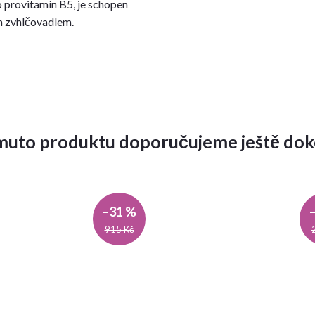
 provitamín B5, je schopen
ým zvhlčovadlem.
muto produktu doporučujeme ještě dok
–31 %
915 Kč