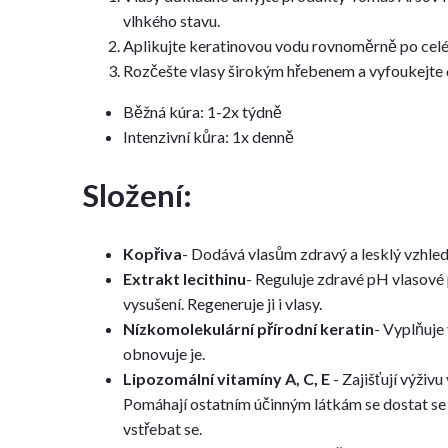
vlhkého stavu.
Aplikujte keratinovou vodu rovnoměrně po celé 
Rozčešte vlasy širokým hřebenem a vyfoukejte 
Běžná kúra: 1-2x týdně
Intenzivní kůra: 1x denně
Složení:
Kopřiva
- Dodává vlasům zdravý a lesklý vzhle
Extrakt lecithinu
- Reguluje zdravé pH vlasové
vysušení. Regeneruje ji i vlasy.
Nízkomolekulární přírodní keratin
- Vyplňuje 
obnovuje je.
Lipozomální vitamíny A, C, E
- Zajišťují výživ
Pomáhají ostatním účinným látkám se dostat s
vstřebat se.