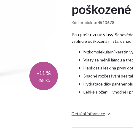
poškozené 
Kód produktu:
4513678
Pro poškozené vlasy.
Sebevědom
vyplňuje poškozená místa, usnadňu
Nízkomolekulární keratin v
Vlasy se méně lámou a třepí,
Hebkost a lesk na první dote
–11 %
Snadné rozčesávání bez tahá
358 Kč
Hydratace díky panthenolu 
Lehké složení – vhodné i p
Detailní informace