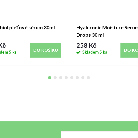
hiol pleťové sérum 30ml
Hyaluronic Moisture Seru
Drops 30 ml
Kč
258 Kč
DO KOŠÍKU
DO KO
adem
5 ks
Skladem
5 ks