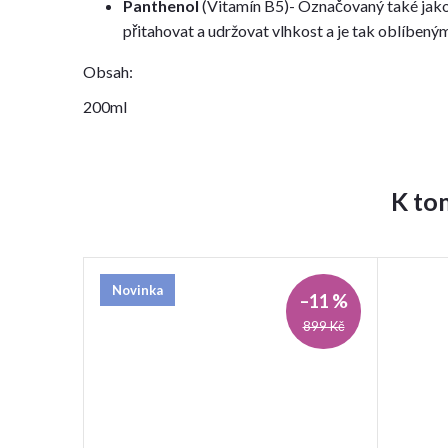
Panthenol
(Vitamín B5)- Označovaný také jako
přitahovat a udržovat vlhkost a je tak oblíben
Obsah:
200ml
K to
Novinka
–11 %
899 Kč