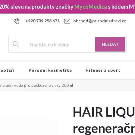
 20% slevu
na produkty značky
MycoMedica
s kódem
M
+420 739 258 671
obchod@prirodnizdravi.cz
HLEDAT
 potíží
Přírodní kosmetika
Fitness a sport
nerační voda pro poškozené vlasy 200ml
HAIR LIQU
regeneračn