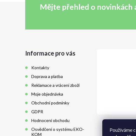
Mějte přehled o novinkách
Z
á
p
a
Informace pro vás
t
Kontakty
Doprava a platba
í
Reklamace a vrácení zboží
Moje objednávka
Obchodní podmínky
GDPR
Hodnocení obchodu
Osvědčení o systému EKO-
Používáme c
KOM