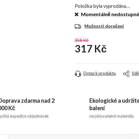
Položka byla vyprodána…
Momentálně nedostupn
Možnosti doručení
358 Kč
317 Kč
Měrná
cena:
Dotaz k produktu
Sdíl
Doprava zdarma nad 2
Ekologické a udržit
000 Kč
balení
ychlá expedice objednávek
recyklovatelné materiály