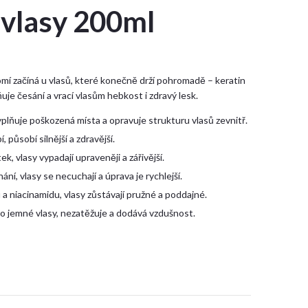
vlasy 200ml
í začíná u vlasů, které konečně drží pohromadě – keratin
je česání a vrací vlasům hebkost i zdravý lesk.
yplňuje poškozená místa a opravuje strukturu vlasů zevnitř.
 působí silnější a zdravější.
k, vlasy vypadají upraveněji a zářivější.
ní, vlasy se necuchají a úprava je rychlejší.
a niacinamidu, vlasy zůstávají pružné a poddajné.
ro jemné vlasy, nezatěžuje a dodává vzdušnost.