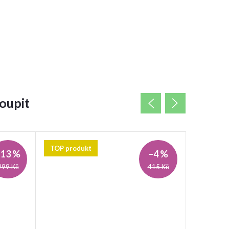
oupit
TOP produkt
–13 %
–4 %
299 Kč
415 Kč