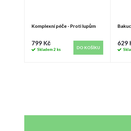
Komplexní péče - Proti lupům
Bakuc
799 Kč
629 
KOŠÍKU
DO KOŠÍKU
Skladem
2 ks
Skl