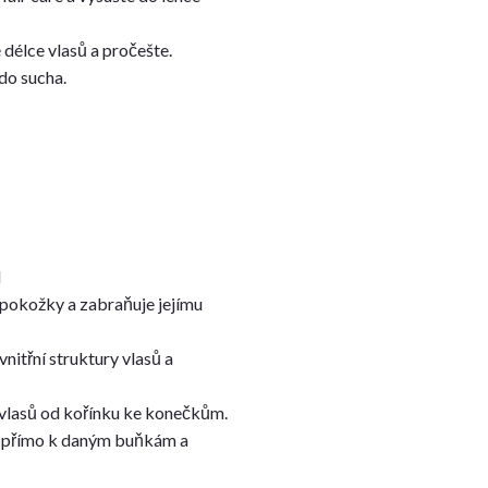
délce vlasů a pročešte.
do sucha.
d
 pokožky a zabraňuje jejímu
vnitřní struktury vlasů a
u vlasů od kořínku ke konečkům.
e přímo k daným buňkám a