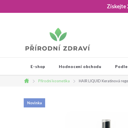
Přejít
Získejte
na
obsah
E-shop
Hodnocení obchodu
Podle
Přírodní kosmetika
HAIR LIQUID Keratinová rege
Domů
Novinka