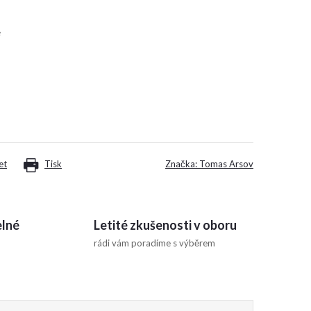
é
et
Tisk
Značka:
Tomas Arsov
elné
Letité zkušenosti v oboru
rádi vám poradíme s výběrem