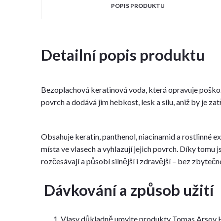
POPIS PRODUKTU
Detailní popis produktu
Bezoplachová keratinová voda, která opravuje poškoze
povrch a dodává jim hebkost, lesk a sílu, aniž by je za
Obsahuje keratin, panthenol, niacinamid a rostlinné e
místa ve vlasech a vyhlazují jejich povrch. Díky tomu j
rozčesávají a působí silnější i zdravější – bez zbytečn
Dávkování a způsob užití
Vlasy důkladně umyjte produkty Tomas Arsov Ha