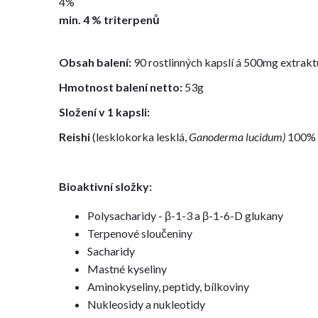
4%
min. 4 % triterpenů
Obsah balení:
90 rostlinných kapslí á 500mg extrakt
Hmotnost balení netto:
53g
Složení v 1 kapsli:
Reishi
(lesklokorka lesklá,
Ganoderma lucidum)
100% č
Bioaktivní složky:
Polysacharidy - β-1-3 a β-1-6-D glukany
Terpenové sloučeniny
Sacharidy
M
astné kyseliny
Aminokyseliny, peptidy, bílkoviny
Nukleosidy a nukleotidy