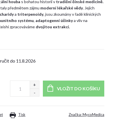
tální
houba
s bohatou historií v
tradiční čínské medicíně.
 staly předmětem zájmu
moderní lékařské vědy
. Jejich
charidy
a
triterpenoidy
, jsou zkoumány v řadě klinických
munitního
systému
,
adaptogenní
účinky
a vliv na
eishi zpracováváme
dvojitou extrakcí.
11.8.2026
VLOŽIT DO KOŠÍKU
et
Tisk
Značka:
MycoMedica