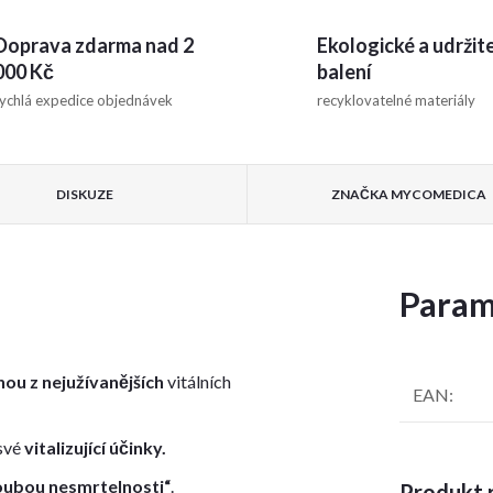
Doprava zdarma nad 2
Ekologické a udržit
000 Kč
balení
ychlá expedice objednávek
recyklovatelné materiály
DISKUZE
ZNAČKA
MYCOMEDICA
Param
nou z nejužívanějších
vitálních
EAN
:
 své
vitalizující účinky.
ubou nesmrtelnosti“
.
Produkt n