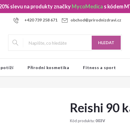
 20% slevu
na produkty značky
MycoMedica
s kódem
M
+420 739 258 671
obchod@prirodnizdravi.cz
HLEDAT
 potíží
Přírodní kosmetika
Fitness a sport
Reishi 90 k
Kód produktu:
003V