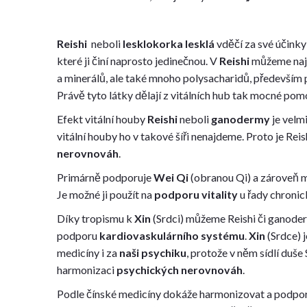
Reishi
neboli
lesklokorka lesklá
vděčí za své účink
které ji činí naprosto jedinečnou. V
Reishi
můžeme nají
a minerálů, ale také mnoho polysacharidů, především 
Právě tyto látky dělají z vitálních hub tak mocné po
Efekt vitální houby
Reishi
neboli
ganodermy
je velm
vitální houby ho v takové šíři nenajdeme. Proto je Rei
nerovnováh
.
Primárně podporuje
Wei Qi
(obranou Qi) a zároveň mo
Je možné ji použít na
podporu vitality
u řady chroni
Díky tropismu k
Xin
(Srdci) můžeme Reishi či ganode
podporu
kardiovaskulárního systému
.
Xin
(Srdce) 
medicíny i za
naši psychiku
, protože v něm sídlí duše 
harmonizaci
psychických nerovnováh
.
Podle čínské medicíny dokáže harmonizovat a podpo