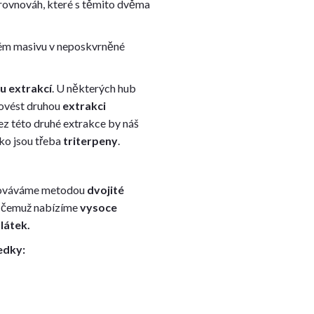
nerovnováh, které s těmito dvěma
ém masivu v neposkvrněné
u extrakcí
. U některých hub
provést druhou
extrakci
Bez této druhé extrakce by náš
ako jsou třeba
triterpeny
.
cováváme metodou
dvojité
y čemuž nabízíme
vysoce
látek.
edky: