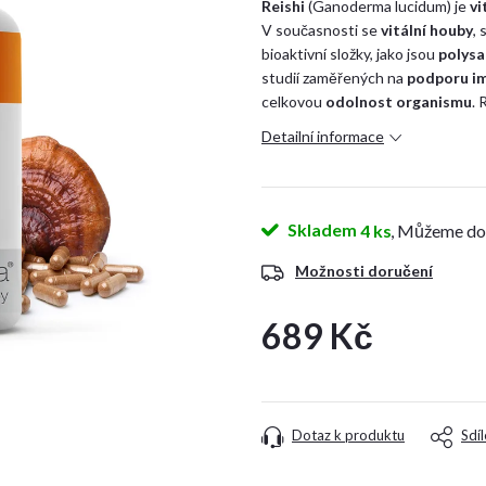
Reishi
(Ganoderma lucidum) je
vi
V současnosti se
vitální
houby
,
bioaktivní složky, jako jsou
polysa
studií zaměřených na
podporu
i
celkovou
odolnost
organismu
.
R
Detailní informace
Skladem
4 ks
Možnosti doručení
689 Kč
Měrná
cena:
Dotaz k produktu
Sdíl