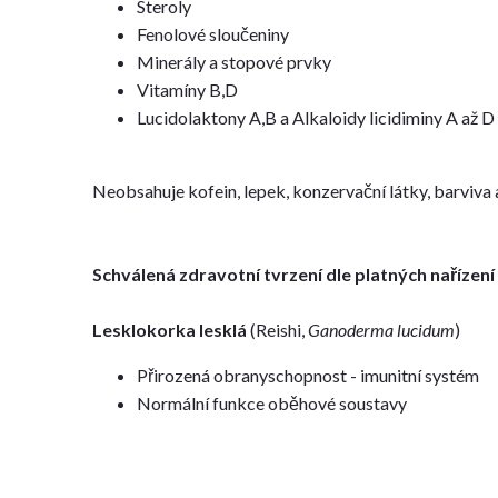
Steroly
Fenolové sloučeniny
Minerály a stopové prvky
Vitamíny B,D
Lucidolaktony A,B a Alkaloidy licidiminy A až D
Neobsahuje kofein, lepek, konzervační látky, barviva a
Schválená zdravotní tvrzení dle platných nařízení
Lesklokorka lesklá
(Reishi,
Ganoderma lucidum
)
Přirozená obranyschopnost - imunitní systém
Normální funkce oběhové soustavy