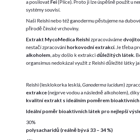
a posilovat
Fei
(Plíce). Proto ji lze úspěšně použít u 
systémy souvisí.
Naši Reishi nebo též ganodermu pěstujeme na dubov
přírodě čínské vrchoviny.
Extrakt MycoMedica Reishi
zpracováváme
dvojito
nestačí zpracování
horkovodní extrakcí
. Je třeba 
alkoholem
, aby došlo k extrakci
důležitých látek
. 
organsimus nedokázal využít z Reishi důležité látky j
Reishi (lesklokorka lesklá,
Ganoderma lucidum
) zpra
extrakce
(nejprve vodou a následně alkoholem), dík
kvalitní extrakt s ideálním poměrem bioaktivních 
Ideální poměr bioaktivních látek pro nejlepší výsl
30%
polysacharidů (reálně bývá 33 – 34 %)