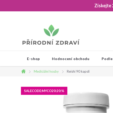
Přejít
Získejte
na
obsah
E-shop
Hodnocení obchodu
Podle
Mediciální houby
Reishi 90 kapslí
Domů
SALECODE:MYCO20:20:%