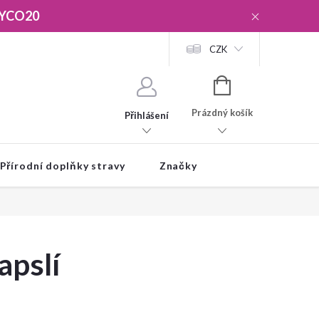
YCO20
CZK
NÁKUPNÍ
KOŠÍK
Prázdný košík
Přihlášení
Přírodní doplňky stravy
Značky
apslí