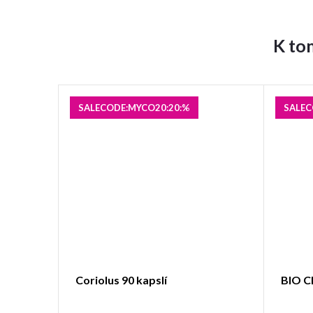
K to
SALECODE:MYCO20:20:%
SALEC
Coriolus 90 kapslí
BIO C