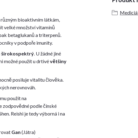
Mediciá
y různým bioaktivním látkám,
t velké množství vitamínů
pak betaglukanů a triterpenů.
mocníky v podpoře imunity.
i
širokospektrý
. U žádné jiné
shi možné použít u drtivé
většiny
cně posiluje vitalitu člověka.
ckých nerovnováh.
rmu použít na
je zodpovědné podle čínské
Shen. Reishi je tedy výborná i na
rovat
Gan
(Játra)