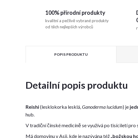
100% přírodní produkty
kvalitní a pečlivě vybrané produkty
od těch nejlepších výrobců
r
POPIS PRODUKTU
Detailní popis produktu
Reishi
(lesklokorka lesklá,
Ganoderma lucidum
) je
jed
hub.
V tradiční čínské medicíně se využívá po tisíciletí pro
Má domovinu v Asii, kde je nazývána též
„
božskou ho