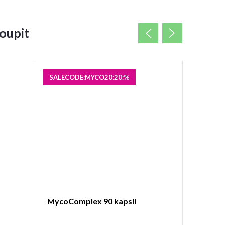
oupit
SALECODE:MYCO20:20:%
SALECOD
MycoComplex 90 kapslí
Vitamín 