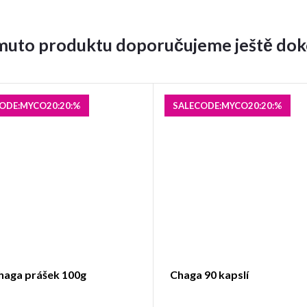
muto produktu doporučujeme ještě dok
ODE:MYCO20:20:%
SALECODE:MYCO20:20:%
haga prášek 100g
Chaga 90 kapslí