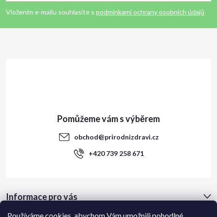
p
Vložením e-mailu souhlasíte s
podmínkami ochrany osobních údajů
a
t
í
obchod
@
prirodnizdravi.cz
+420 739 258 671
Informace pro vás
Používáme cookies, abychom Vám umožnili pohodlné