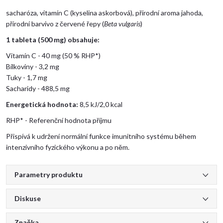
sacharóza, vitamín C (kyselina askorbová), přírodní aroma jahoda,
přírodní barvivo z červené řepy (
Beta vulgaris
)
1 tableta (500 mg) obsahuje:
Vitamín C - 40 mg (50 % RHP*)
Bílkoviny - 3,2 mg
Tuky - 1,7 mg
Sacharidy - 488,5 mg
Energetická hodnota:
8,5 kJ/2,0 kcal
RHP* - Referenční hodnota příjmu
Přispívá k udržení normální funkce imunitního systému během
intenzivního fyzického výkonu a po něm.
Parametry produktu
Diskuse
Značka