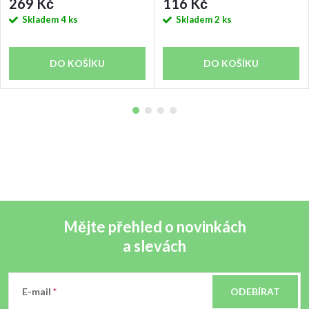
269 Kč
116 Kč
Skladem
4 ks
Skladem
2 ks
DO KOŠÍKU
DO KOŠÍKU
Mějte přehled o novinkách
a slevách
Z
á
E-mail
ODEBÍRAT