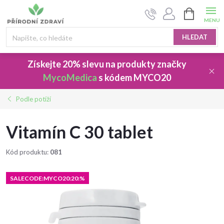
Přejít
NÁKUPNÍ
na
KOŠÍK
obsah
HLEDAT
Získejte 20% slevu
na produkty značky
MycoMedica
s kódem
MYCO20
Podle potíží
Vitamín C 30 tablet
Kód produktu:
081
SALECODE:MYCO20:20:%