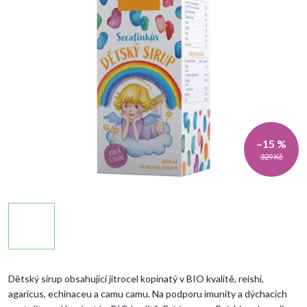
–15 %
329 Kč
Dětský sirup obsahující jitrocel kopinatý v BIO kvalitě, reishi,
agaricus, echinaceu a camu camu. Na podporu imunity a dýchacích