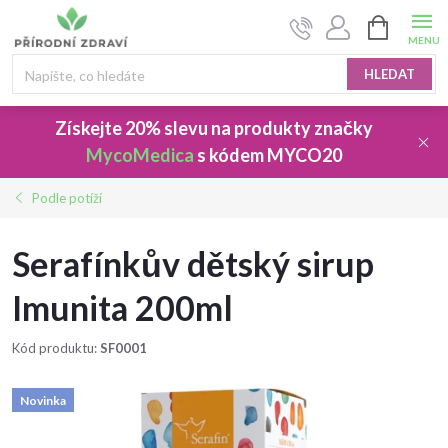
Přejít
NÁKUPNÍ
na
KOŠÍK
obsah
HLEDAT
Získejte 20% slevu
na produkty značky
MycoMedica
s kódem
MYCO20
Podle potíží
Serafínkův dětský sirup
Imunita 200ml
Kód produktu:
SF0001
Novinka