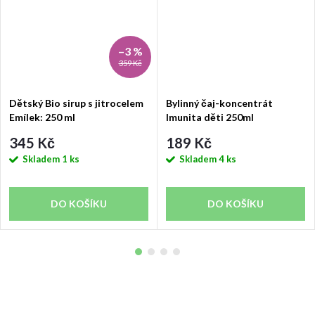
–3 %
359 Kč
Dětský Bio sirup s jitrocelem
Bylinný čaj-koncentrát
Emílek: 250 ml
Imunita děti 250ml
345 Kč
189 Kč
Skladem
1 ks
Skladem
4 ks
DO KOŠÍKU
DO KOŠÍKU