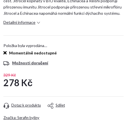
cest.
Jitrocel kopinatý v BIO kvalitě, Echinacea a Reishi podporují
přirozenou imunitu
Jitrocel podporuje přirozenou střevní mikroflóru
Jitrocel a Echinacea napomáhá normální funkci dýchacího systému.
Detailní informace
Položka byla vyprodána…
Momentálně nedostupné
Možnosti doručení
329 Kč
278 Kč
Měrná
cena:
Dotaz k produktu
Sdílet
Značka:
Serafin byliny