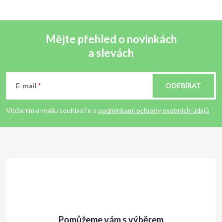
Mějte přehled o novinkách
a slevách
Z
á
E-mail
ODEBÍRAT
p
Vložením e-mailu souhlasíte s
podmínkami ochrany osobních údajů
a
t
í