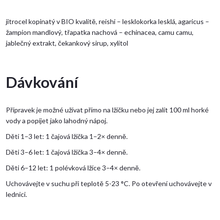
jitrocel kopinatý v BIO kvalitě, reishi – lesklokorka lesklá, agaricus –
žampion mandlový, třapatka nachová – echinacea, camu camu,
jablečný extrakt, čekankový sirup, xylitol
Dávkování
Přípravek je možné užívat přímo na lžičku nebo jej zalít 100 ml horké
vody a popíjet jako lahodný nápoj.
Děti 1–3 let: 1 čajová lžička 1–2× denně.
Děti 3–6 let: 1 čajová lžička 3–4× denně.
Děti 6–12 let: 1 polévková lžíce 3–4× denně.
Uchovávejte v suchu při teplotě 5-23 °C. Po otevření uchovávejte v
lednici.