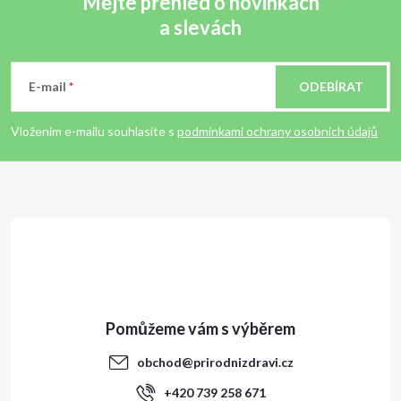
Mějte přehled o novinkách
a slevách
Z
á
E-mail
ODEBÍRAT
p
Vložením e-mailu souhlasíte s
podmínkami ochrany osobních údajů
a
t
í
obchod
@
prirodnizdravi.cz
+420 739 258 671