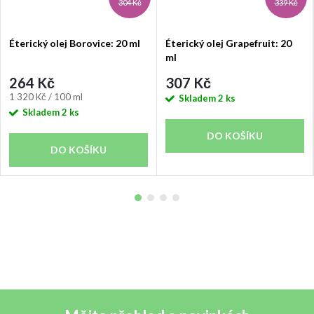
304 Kč
339 Kč
Éterický olej Borovice: 20 ml
Éterický olej Grapefruit: 20
ml
264 Kč
307 Kč
Měrná
1 320 Kč / 100 ml
Skladem
2 ks
cena:
Skladem
2 ks
DO KOŠÍKU
DO KOŠÍKU