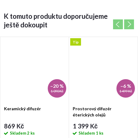
K tomuto produktu doporučujeme
ještě dokoupit
Tip
–20 %
–6 %
1 090 Kč
1 499 Kč
Keramický difuzér
Prostorový difuzér
éterických olejů
869 Kč
1 399 Kč
Skladem
2 ks
Skladem
1 ks