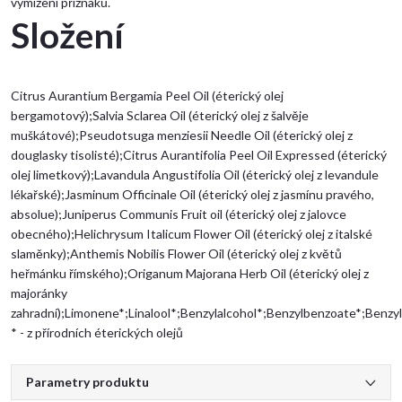
vymizení příznaků.
Složení
Citrus Aurantium Bergamia Peel Oil (éterický olej
bergamotový);Salvia Sclarea Oil (éterický olej z šalvěje
muškátové);Pseudotsuga menziesii Needle Oil (éterický olej z
douglasky tisolisté);Citrus Aurantifolia Peel Oil Expressed (éterický
olej limetkový);Lavandula Angustifolia Oil (éterický olej z levandule
lékařské);Jasminum Officinale Oil (éterický olej z jasmínu pravého,
absolue);Juniperus Communis Fruit oil (éterický olej z jalovce
obecného);Helichrysum Italicum Flower Oil (éterický olej z italské
slaměnky);Anthemis Nobilis Flower Oil (éterický olej z květů
heřmánku římského);Origanum Majorana Herb Oil (éterický olej z
majoránky
zahradní);Limonene*;Linalool*;Benzylalcohol*;Benzylbenzoate*;Benzyls
* - z přírodních éterických olejů
Parametry produktu