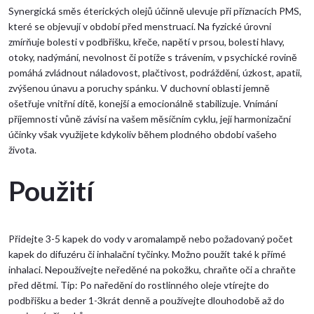
Synergická směs éterických olejů účinně ulevuje při příznacích PMS,
které se objevují v období před menstruací. Na fyzické úrovni
zmírňuje bolesti v podbřišku, křeče, napětí v prsou, bolesti hlavy,
otoky, nadýmání, nevolnost či potíže s trávením, v psychické rovině
pomáhá zvládnout náladovost, plačtivost, podráždění, úzkost, apatii,
zvýšenou únavu a poruchy spánku. V duchovní oblasti jemně
ošetřuje vnitřní dítě, konejší a emocionálně stabilizuje. Vnímání
příjemnosti vůně závisí na vašem měsíčním cyklu, její harmonizační
účinky však využijete kdykoliv během plodného období vašeho
života.
Použití
Přidejte 3-5 kapek do vody v aromalampě nebo požadovaný počet
kapek do difuzéru či inhalační tyčinky. Možno použít také k přímé
inhalaci. Nepoužívejte neředěné na pokožku, chraňte oči a chraňte
před dětmi. Tip: Po naředění do rostlinného oleje vtírejte do
podbřišku a beder 1-3krát denně a používejte dlouhodobě až do