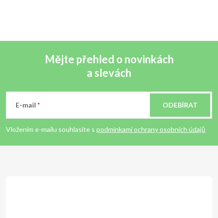
Mějte přehled o novinkách
a slevách
Z
á
E-mail
ODEBÍRAT
p
Vložením e-mailu souhlasíte s
podmínkami ochrany osobních údajů
a
t
í