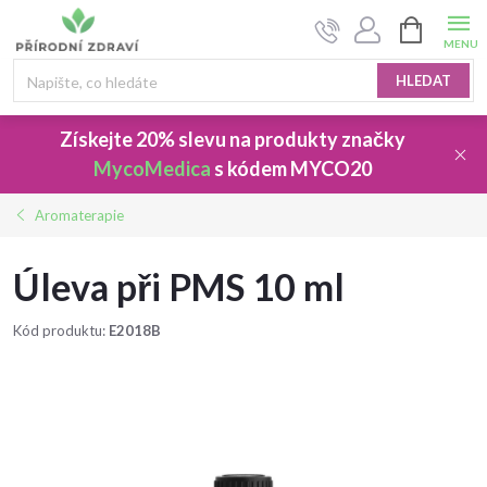
Přejít
NÁKUPNÍ
na
KOŠÍK
obsah
HLEDAT
Získejte 20% slevu
na produkty značky
MycoMedica
s kódem
MYCO20
Aromaterapie
Úleva při PMS 10 ml
Kód produktu:
E2018B