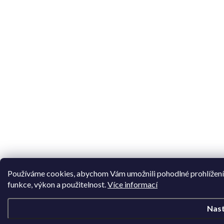
Používáme cookies, abychom Vám umožnili pohodlné prohlížení 
funkce, výkon a použitelnost.
Více informací
Nast