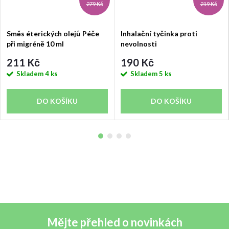
279 Kč
219 Kč
Směs éterických olejů Péče
Inhalační tyčinka proti
při migréně 10 ml
nevolnosti
211 Kč
190 Kč
Skladem
4 ks
Skladem
5 ks
DO KOŠÍKU
DO KOŠÍKU
Mějte přehled o novinkách