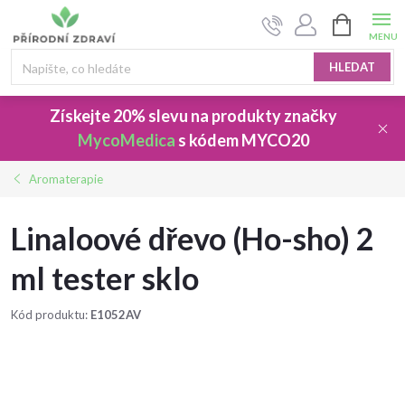
Přejít
NÁKUPNÍ
na
KOŠÍK
obsah
HLEDAT
Získejte 20% slevu
na produkty značky
MycoMedica
s kódem
MYCO20
Aromaterapie
Linaloové dřevo (Ho-sho) 2
ml tester sklo
Kód produktu:
E1052AV