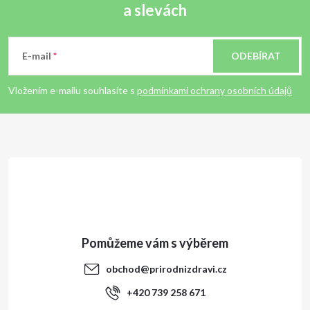
a slevách
Z
á
E-mail
ODEBÍRAT
p
Vložením e-mailu souhlasíte s
podmínkami ochrany osobních údajů
a
t
í
obchod
@
prirodnizdravi.cz
+420 739 258 671