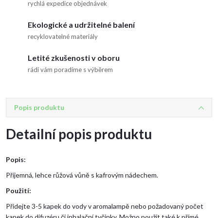
rychlá expedice objednávek
Ekologické a udržitelné balení
recyklovatelné materiály
Letité zkušenosti v oboru
rádi vám poradíme s výběrem
Popis produktu
Detailní popis produktu
Popis:
Příjemná, lehce růžová vůně s kafrovým nádechem.
Použití:
Přidejte 3-5 kapek do vody v aromalampě nebo požadovaný počet
kapek do difuzéru či inhalační tyčinky. Možno použít také k přímé