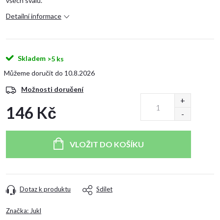
všech svalů.
Detailní informace
Skladem
>5 ks
10.8.2026
Možnosti doručení
146 Kč
Měrná
cena:
VLOŽIT DO KOŠÍKU
Dotaz k produktu
Sdílet
Značka:
Jukl