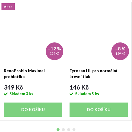
Akce
–12 %
–8 %
399 Kč
159 Kč
RenoProbio Maximal-
Fyrosan HL pro normální
probiotika
krevní tlak
349 Kč
146 Kč
Skladem
3 ks
Skladem
5 ks
DO KOŠÍKU
DO KOŠÍKU