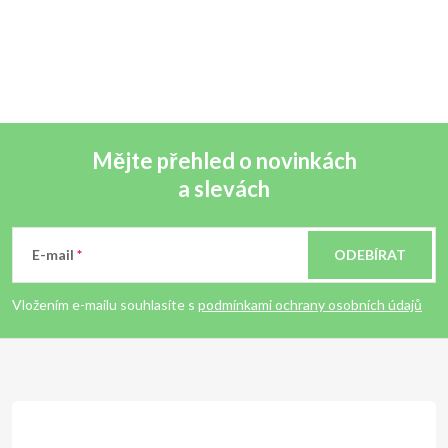
Mějte přehled o novinkách
a slevách
Z
á
E-mail
ODEBÍRAT
p
Vložením e-mailu souhlasíte s
podmínkami ochrany osobních údajů
a
t