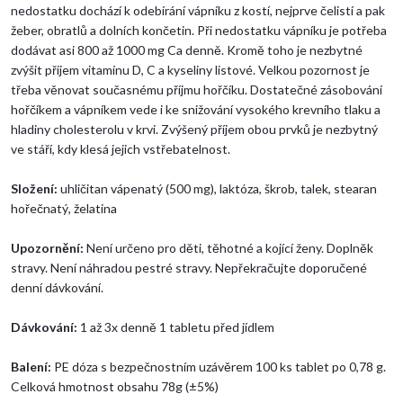
nedostatku dochází k odebírání vápníku z kostí, nejprve čelistí a pak
žeber, obratlů a dolních končetin. Při nedostatku vápníku je potřeba
dodávat asi 800 až 1000 mg Ca denně. Kromě toho je nezbytné
zvýšit příjem vitamínu D, C a kyseliny listové. Velkou pozornost je
třeba věnovat současnému příjmu hořčíku. Dostatečné zásobování
hořčíkem a vápníkem vede i ke snižování vysokého krevního tlaku a
hladiny cholesterolu v krvi. Zvýšený příjem obou prvků je nezbytný
ve stáří, kdy klesá jejich vstřebatelnost.
Složení:
uhličitan vápenatý (500 mg), laktóza, škrob, talek, stearan
hořečnatý, želatina
Upozornění:
Není určeno pro děti, těhotné a kojící ženy. Doplněk
stravy. Není náhradou pestré stravy. Nepřekračujte doporučené
denní dávkování.
Dávkování:
1 až 3x denně 1 tabletu před jídlem
Balení:
PE dóza s bezpečnostním uzávěrem 100 ks tablet po 0,78 g.
Celková hmotnost obsahu 78g (±5%)