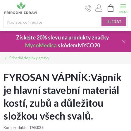
Přejít
NÁKUPNÍ
na
KOŠÍK
obsah
HLEDAT
Získejte 20% slevu
na produkty značky
MycoMedica
s kódem
MYCO20
Přírodní doplňky stravy
FYROSAN VÁPNÍK:Vápník
je hlavní stavební materiál
kostí, zubů a důležitou
složkou všech svalů.
Kód produktu:
TAB025