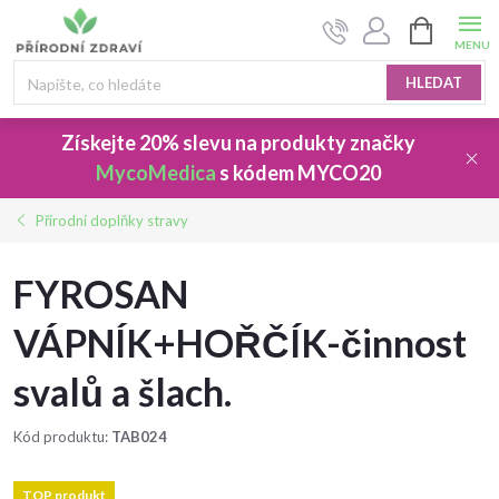
Přejít
NÁKUPNÍ
na
KOŠÍK
obsah
HLEDAT
Získejte 20% slevu
na produkty značky
MycoMedica
s kódem
MYCO20
Přírodní doplňky stravy
FYROSAN
VÁPNÍK+HOŘČÍK-činnost
svalů a šlach.
Kód produktu:
TAB024
TOP produkt