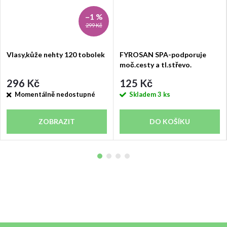
–1 %
299 Kč
Vlasy,kůže nehty 120 tobolek
FYROSAN SPA-podporuje
moč.cesty a tl.střevo.
296 Kč
125 Kč
Momentálně nedostupné
Skladem
3 ks
ZOBRAZIT
DO KOŠÍKU