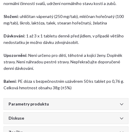
normální činnosti svalů, udržení normálního stavu kostí a zubů.
Složení:
uhličitan vápenatý (250 mg/tab), mléčnan hořečnatý (100
mg/tab), škrob, laktóza, talek, stearan hořečnatý, želatina
Dávkování:
1 až 3 x 1 tabletu denně před jídlem, v případě většího
nedostatku je možno dávku zdvojnásobit.
Upozornění:
Není určeno pro děti, těhotné a kojící ženy. Doplněk
stravy. Není náhradou pestré stravy. Nepřekračujte doporučené
denní dávkování.
Balení:
PE dóza s bezpečnostním uzávěrem 50 ks tablet po 0,76 g.
Celková hmotnost obsahu 38g (±5%)
Parametry produktu
Diskuse