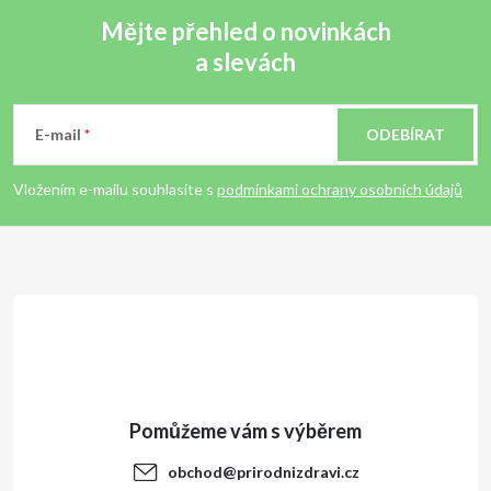
Mějte přehled o novinkách
a slevách
Z
á
E-mail
ODEBÍRAT
p
Vložením e-mailu souhlasíte s
podmínkami ochrany osobních údajů
a
t
í
obchod
@
prirodnizdravi.cz