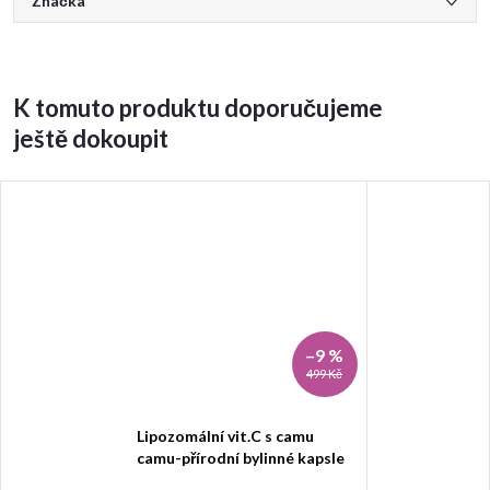
Značka
K tomuto produktu doporučujeme
ještě dokoupit
–9 %
499 Kč
Lipozomální vit.C s camu
camu-přírodní bylinné kapsle
90 tobolek-pro lepší imunitu