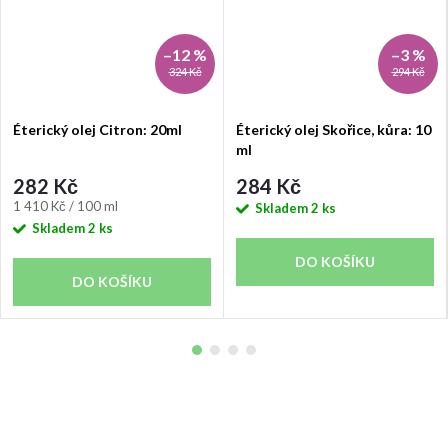
–12 %
–3 %
324 Kč
294 Kč
Éterický olej Citron: 20ml
Éterický olej Skořice, kůra: 10
ml
282 Kč
284 Kč
Měrná
1 410 Kč / 100 ml
Skladem
2 ks
cena:
Skladem
2 ks
DO KOŠÍKU
DO KOŠÍKU