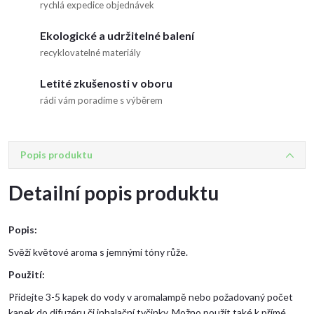
rychlá expedice objednávek
Ekologické a udržitelné balení
recyklovatelné materiály
Letité zkušenosti v oboru
rádi vám poradíme s výběrem
Popis produktu
Detailní popis produktu
Popis:
Svěží květové aroma s jemnými tóny růže.
Použití:
Přidejte 3-5 kapek do vody v aromalampě nebo požadovaný počet
kapek do difuzéru či inhalační tyčinky. Možno použít také k přímé