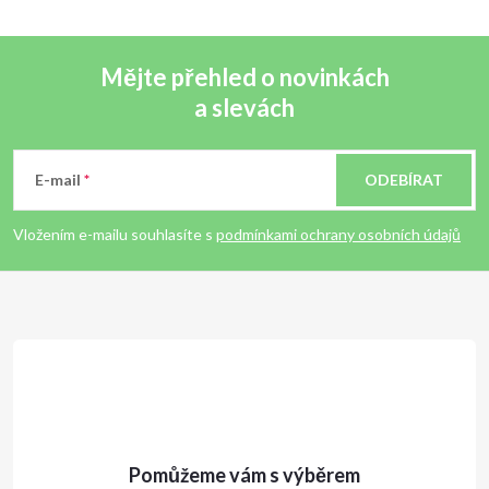
Mějte přehled o novinkách
a slevách
Z
á
E-mail
ODEBÍRAT
p
Vložením e-mailu souhlasíte s
podmínkami ochrany osobních údajů
a
t
í