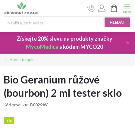
Přejít
NÁKUPNÍ
na
KOŠÍK
obsah
HLEDAT
Získejte 20% slevu
na produkty značky
MycoMedica
s kódem
MYCO20
Aromaterapie
Bio Geranium růžové
(bourbon) 2 ml tester sklo
Kód produktu:
B0029AV
Tip