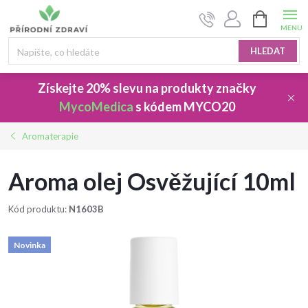
Přejít
NÁKUPNÍ
na
KOŠÍK
obsah
HLEDAT
Získejte 20% slevu
na produkty značky
MycoMedica
s kódem
MYCO20
Aromaterapie
Aroma olej Osvěžující 10ml
Kód produktu:
N1603B
Novinka