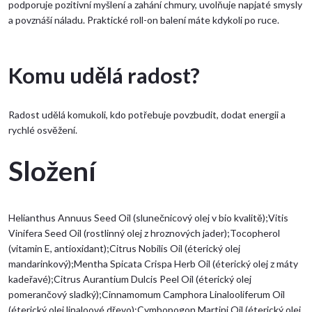
podporuje pozitivní myšlení a zahání chmury, uvolňuje napjaté smysly
a povznáší náladu. Praktické roll-on balení máte kdykoli po ruce.
Komu udělá radost?
Radost udělá komukoli, kdo potřebuje povzbudit, dodat energii a
rychlé osvěžení.
Složení
Helianthus Annuus Seed Oil (slunečnicový olej v bio kvalitě);Vitis
Vinifera Seed Oil (rostlinný olej z hroznových jader);Tocopherol
(vitamin E, antioxidant);Citrus Nobilis Oil (éterický olej
mandarinkový);Mentha Spicata Crispa Herb Oil (éterický olej z máty
kadeřavé);Citrus Aurantium Dulcis Peel Oil (éterický olej
pomerančový sladký);Cinnamomum Camphora Linalooliferum Oil
(éterický olej linaloové dřevo);Cymbopogon Martini Oil (éterický olej