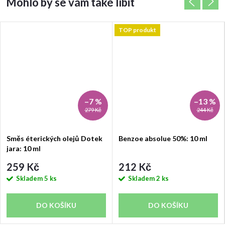
TOP produkt
–7 %
–13 %
279 Kč
244 Kč
Směs éterických olejů Dotek
Benzoe absolue 50%: 10 ml
jara: 10 ml
259 Kč
212 Kč
Skladem
5 ks
Skladem
2 ks
DO KOŠÍKU
DO KOŠÍKU