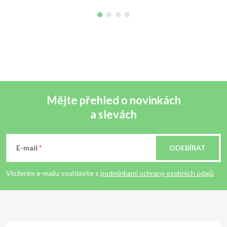
Mějte přehled o novinkách
a slevách
Z
á
E-mail
ODEBÍRAT
p
Vložením e-mailu souhlasíte s
podmínkami ochrany osobních údajů
a
t