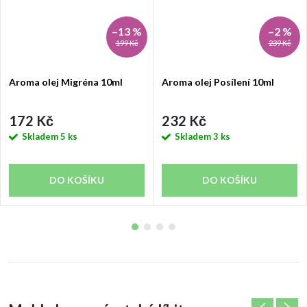
–13 %
–2 %
199 Kč
239 Kč
Aroma olej Migréna 10ml
Aroma olej Posílení 10ml
172 Kč
232 Kč
Skladem
5 ks
Skladem
3 ks
DO KOŠÍKU
DO KOŠÍKU