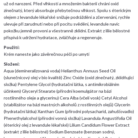
už od narození. Před vlhkostí a množením bakterií chrání oxid
zinečnatý, který absorbuje přebytečnou vlhkost. Spolu s éterickým
olejem z levandule lékařské snižuje podráždění a zčervenání, rychle
ulevuje při zarudnutí nebo při pocitu svědění, levandule navíc
pokožku jemně provoní a všestranně zklidní. Extrakt z lilie bělostné
přispívá k udržení hydratace, zvláčňuje a regeneruje.
Použití:
Krém naneste jako závěrečnou péči po umytí
Složení:
Aqua (demineralizovaná voda) Helianthus Annuus Seed Oil
(slunečnicový olej v bio kvalitě) Zinc Oxide (oxid zinečnatý, zklidňující
složka) Pentylene Glycol (hydratační látka, s antimikrobiálním
účinkem) Glyceryl Stearate (přírodní koemulgátor na bázi
rostlinného oleje a glycerinu) Cera Alba (včelí vosk) Cetyl Alcohol
(stabilizátor na bázi mastných alkoholů z rostlinných olejů) Glycerin
(hydratační látka) Xanthan Gum (přírodní polysacharid, zahušťovadlo)
Phenethylalcohol (přírodní vonná složka) Lavandula Angustifolia Oil
(éterický olej z levandule lékařské) Lilium Candidum Flower Extract
(extrakt z lilie bělostné) Sodium Benzoate (benzoan sodný,