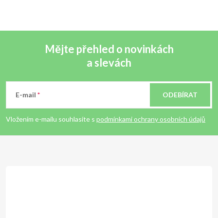
Mějte přehled o novinkách
a slevách
Z
á
E-mail
ODEBÍRAT
p
Vložením e-mailu souhlasíte s
podmínkami ochrany osobních údajů
a
t
í