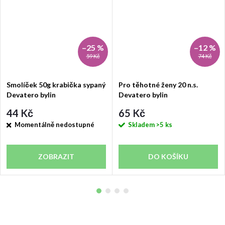
–25 %
–12 %
59 Kč
74 Kč
Smolíček 50g krabička sypaný
Pro těhotné ženy 20 n.s.
Devatero bylin
Devatero bylin
44 Kč
65 Kč
Momentálně nedostupné
Skladem
>5 ks
ZOBRAZIT
DO KOŠÍKU