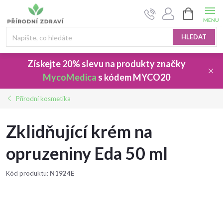
Přejít
NÁKUPNÍ
na
KOŠÍK
obsah
HLEDAT
Získejte 20% slevu
na produkty značky
MycoMedica
s kódem
MYCO20
Přírodní kosmetika
Zklidňující krém na
opruzeniny Eda 50 ml
Kód produktu:
N1924E