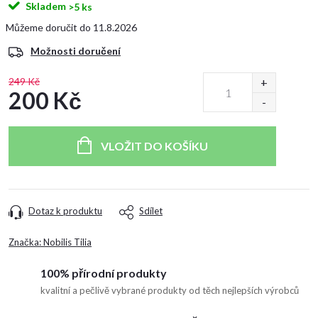
Skladem
>5 ks
11.8.2026
Možnosti doručení
249 Kč
200 Kč
Měrná
cena:
VLOŽIT DO KOŠÍKU
Dotaz k produktu
Sdílet
Značka:
Nobilis Tilia
100% přírodní produkty
kvalitní a pečlivě vybrané produkty od těch nejlepších výrobců