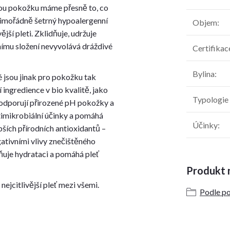
hkou pokožku máme přesně to, co
Mimořádně šetrný hypoalergenní
Objem
:
jší pleti. Zklidňuje, udržuje
ímu složení nevyvolává dráždivé
Certifikac
Bylina
:
é jsou jinak pro pokožku tak
í ingredience v bio kvalitě, jako
Typologie 
podporují přirozené pH pokožky a
ntimikrobiální účinky a pomáhá
Účinky
:
ších přírodních antioxidantů –
gativními vlivy znečištěného
lňuje hydrataci a pomáhá pleť
Produkt n
ejcitlivější pleť mezi všemi.
Podle po