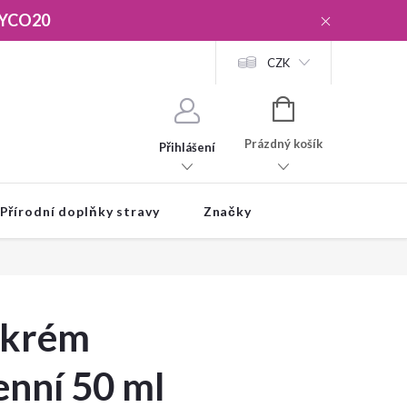
YCO20
CZK
NÁKUPNÍ
KOŠÍK
Prázdný košík
Přihlášení
Přírodní doplňky stravy
Značky
í krém
nní 50 ml