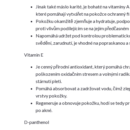
Jinak také máslo karité, je bohaté na vitaminy A
které pomáhají vytvářet na pokožce ochranný fil
Pokožku okamžitě zjemňuje a hydratuje, podpo
proti vlivům podílejícím se na jejím předčasném 
Napomáhá udržet pod kontrolou problematicko
svědění, zarudnutí, je vhodné na popraskanou a 
Vitamin E
Je cenný přírodní antioxidant, který pomáhá ch
poškozením oxidačním stresem a volnými radik
stárnutí pleti.
Pomáhá absorbovat a zadržovat vodu, čímž zlepš
vrstvy pokožky.
Regeneruje a obnovuje pokožku, hodí se tedy pro
po akné.
D-panthenol