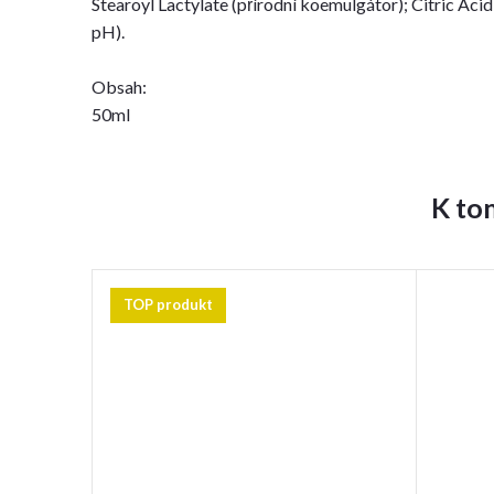
Stearoyl Lactylate (přírodní koemulgátor); Citric Acid
pH).
Obsah:
50ml
K to
TOP produkt