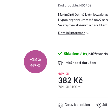
Kód produktu:
N0140E
Maximálně šetrný krém bez alergen
Hypoalergenní krém má nový název
Se stejným složením a péčí, ktero
Detailní informace
Skladem
3 ks
–18 %
Možnosti doručení
469 Kč
469 Kč
382 Kč
Měrná
764 Kč / 100 ml
cena:
Dotaz k produktu
Sdíl