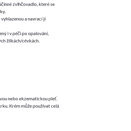
činné zvlhčovadlo, které se
ky.
 vyhlazenou a navrací jí
ený i v péči po opalování,
ých žilkách/cévkách.
livou nebo ekzematickou pleť.
krku. Krém může používat celá