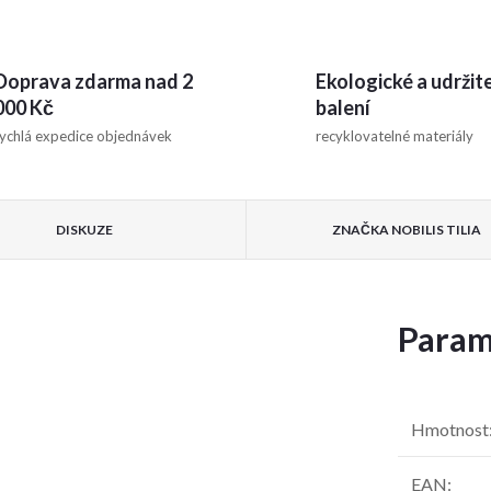
Doprava zdarma nad 2
Ekologické a udržit
000 Kč
balení
ychlá expedice objednávek
recyklovatelné materiály
DISKUZE
ZNAČKA
NOBILIS TILIA
Param
Hmotnost
EAN
: