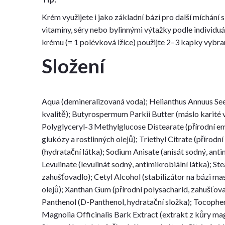
Krém využijete i jako základní bázi pro další míchání s 
vitaminy, séry nebo bylinnými výtažky podle individuál
krému (= 1 polévková lžíce) použijte 2–3 kapky vybran
Složení
Aqua (demineralizovaná voda); Helianthus Annuus Seed
kvalitě); Butyrospermum Parkii Butter (máslo karité v 
Polyglyceryl-3 Methylglucose Distearate (přírodní em
glukózy a rostlinných olejů); Triethyl Citrate (přírodn
(hydratační látka); Sodium Anisate (anisát sodný, anti
Levulinate (levulinát sodný, antimikrobiální látka); Ste
zahušťovadlo); Cetyl Alcohol (stabilizátor na bázi ma
olejů); Xanthan Gum (přírodní polysacharid, zahušťova
Panthenol (D-Panthenol, hydratační složka); Tocophero
Magnolia Officinalis Bark Extract (extrakt z kůry mag