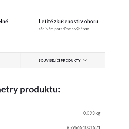
elné
Letité zkušenosti v oboru
rádi vám poradíme s výběrem
SOUVISEJÍCÍ PRODUKTY
etry produktu:
:
0.093 kg
8596654001521