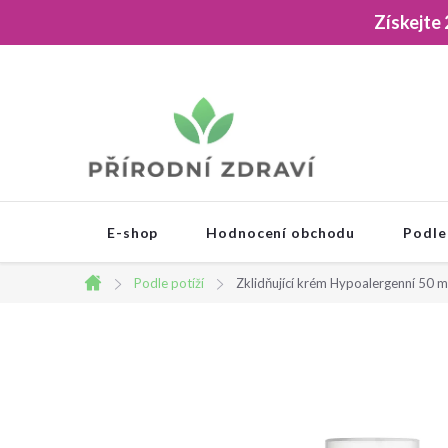
Přejít
Získejte
na
obsah
E-shop
Hodnocení obchodu
Podle
Podle potíží
Zklidňující krém Hypoalergenní 50 m
Domů