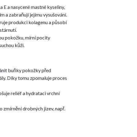
 a E a nasycené mastné kyseliny,
m a zabraňují jejímu vysušování.
ruje produkci kolagenu a působí
stárnutí.
u pokožku, mírní pocity
suchou kůži.
ránit buňky pokožky před
ály. Díky tomu zpomaluje proces
uje reliéf a hydrataci vrchní
 zmírnění drobných jizev, např.