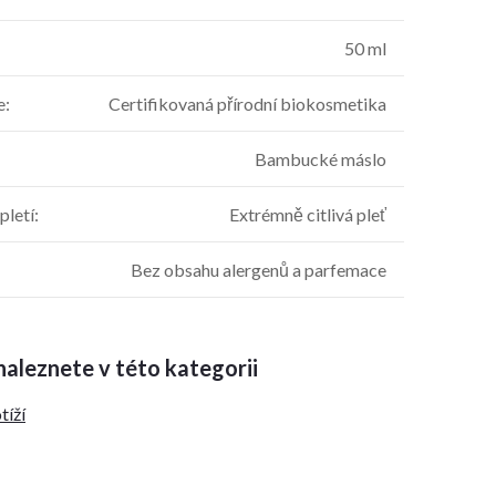
50 ml
e
:
Certifikovaná přírodní biokosmetika
Bambucké máslo
pletí
:
Extrémně citlivá pleť
Bez obsahu alergenů a parfemace
aleznete v této kategorii
tíží