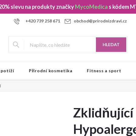
 20% slevu
na produkty značky
MycoMedica
s kódem
M
+420 739 258 671
obchod@prirodnizdravi.cz
HLEDAT
 potíží
Přírodní kosmetika
Fitness a sport
l
Zklidňujíc
Hypoalerge