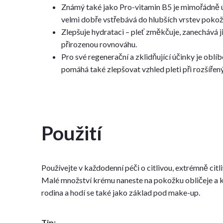
Známý také jako Pro-vitamin B5 je mimořádně ú
velmi dobře vstřebává do hlubších vrstev pokož
Zlepšuje hydrataci – pleť změkčuje, zanechává ji
přirozenou rovnováhu.
Pro své regenerační a zklidňující účinky je oblíb
pomáhá také zlepšovat vzhled pleti při rozšířen
Použití
Používejte v každodenní péči o citlivou, extrémně cit
Malé množství krému naneste na pokožku obličeje a 
rodina a hodí se také jako základ pod make-up.
Tip: