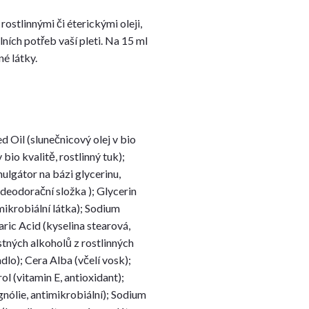
rostlinnými či éterickými oleji,
ních potřeb vaší pleti. Na 15 ml
é látky.
 Oil (slunečnicový olej v bio
bio kvalitě, rostlinný tuk);
ulgátor na bázi glycerinu,
í deodorační složka ); Glycerin
mikrobiální látka); Sodium
aric Acid (kyselina stearová,
stných alkoholů z rostlinných
dlo); Cera Alba (včelí vosk);
l (vitamin E, antioxidant);
nólie, antimikrobiální); Sodium