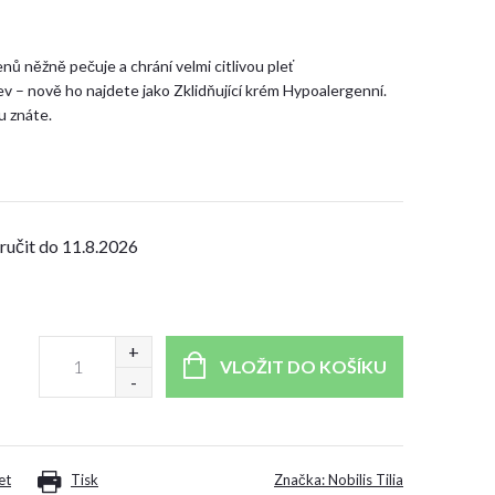
ů něžně pečuje a chrání velmi citlivou pleť
 – nově ho najdete jako Zklidňující krém Hypoalergenní.
u znáte.
11.8.2026
VLOŽIT DO KOŠÍKU
et
Tisk
Značka:
Nobilis Tilia