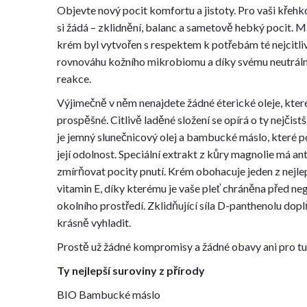
Objevte nový pocit komfortu a jistoty. Pro vaši kře
si žádá – zklidnění, balanc a sametově hebký pocit. 
krém byl vytvořen s respektem k potřebám té nejcitlivě
rovnováhu kožního mikrobiomu a díky svému neutráln
reakce.
Výjimečně v něm nenajdete žádné éterické oleje, kter
prospěšné. Citlivě laděné složení se opírá o ty nejčistš
je jemný slunečnicový olej a bambucké máslo, které 
její odolnost. Speciální extrakt z kůry magnolie má a
zmírňovat pocity pnutí. Krém obohacuje jeden z nejlep
vitamin E, díky kterému je vaše pleť chráněna před ne
okolního prostředí. Zklidňující síla D-panthenolu dop
krásně vyhladit.
Prostě už žádné kompromisy a žádné obavy ani pro tu n
Ty nejlepší suroviny z přírody
BIO Bambucké máslo