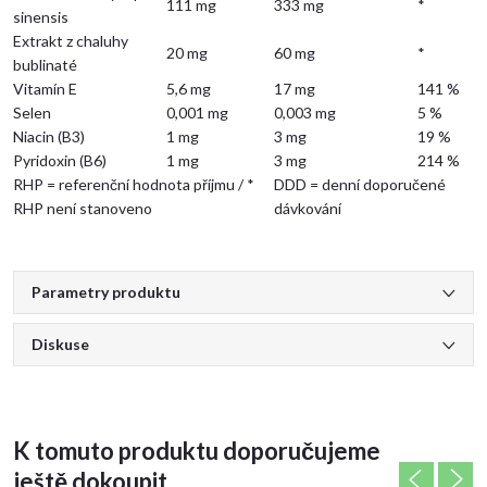
111 mg
333 mg
*
sinensis
Extrakt z chaluhy
20 mg
60 mg
*
bublinaté
Vitamín E
5,6 mg
17 mg
141 %
Selen
0,001 mg
0,003 mg
5 %
Niacin (B3)
1 mg
3 mg
19 %
Pyridoxin (B6)
1 mg
3 mg
214 %
RHP
= referenční hodnota příjmu / *
DDD
= denní doporučené
RHP není stanoveno
dávkování
Parametry produktu
Diskuse
K tomuto produktu doporučujeme
ještě dokoupit