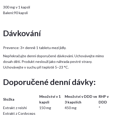
300 mg v 1 kapsli
Balení:90 kapslí
Dávkování
Prevence: 3× denně 1 tabletu mezi jídly.
Nepřekračujte denní doporučené dávkování. Uchovávejte mimo
dosah dětí. Produkt neslouží jako náhrada pestré stravy.
Uchovávejte v suchu při teplotě 5–23 °C.
Doporučené denní dávky:
Množství v 1
Množství v DDD ve
RHP v
Složka
kapsli
3 kapslích
DDD
Extrakt z reishi
150 mg
450 mg
*
Extrakt z Cordyceps