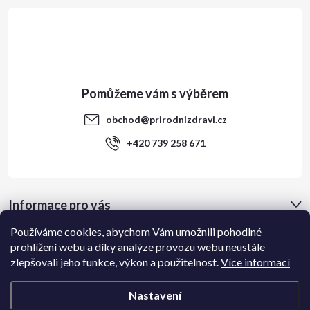
t
í
obchod
@
prirodnizdravi.cz
+420 739 258 671
Informace pro vás
Používáme cookies, abychom Vám umožnili pohodlné
Přijímáme online platby
prohlížení webu a díky analýze provozu webu neustále
zlepšovali jeho funkce, výkon a použitelnost.
Více informací
Nastavení