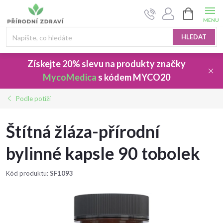
Přejít
NÁKUPNÍ
na
KOŠÍK
obsah
HLEDAT
Získejte 20% slevu
na produkty značky
MycoMedica
s kódem
MYCO20
Podle potíží
Štítná žláza-přírodní
bylinné kapsle 90 tobolek
Kód produktu:
SF1093