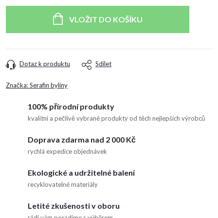
Měrná
cena:
VLOŽIT DO KOŠÍKU
Dotaz k produktu
Sdílet
Značka:
Serafin byliny
100% přírodní produkty
kvalitní a pečlivě vybrané produkty od těch nejlepších výrobců
Doprava zdarma nad 2 000 Kč
rychlá expedice objednávek
Ekologické a udržitelné balení
recyklovatelné materiály
Letité zkušenosti v oboru
rádi vám poradíme s výběrem