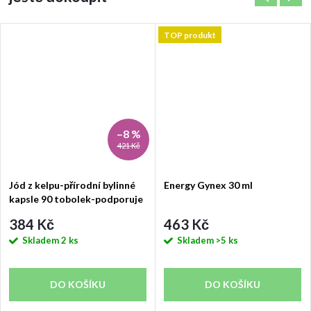
TOP produkt
–8 %
421 Kč
Jód z kelpu-přírodní bylinné
Energy Gynex 30 ml
kapsle 90 tobolek-podporuje
štítnou žlázu
384 Kč
463 Kč
Skladem
2 ks
Skladem
>5 ks
DO KOŠÍKU
DO KOŠÍKU