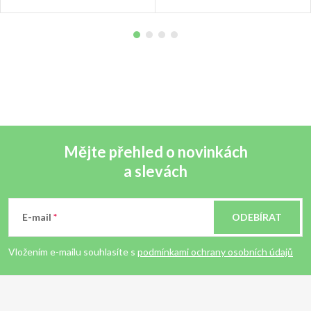
Mějte přehled o novinkách
a slevách
Z
á
E-mail
ODEBÍRAT
p
Vložením e-mailu souhlasíte s
podmínkami ochrany osobních údajů
a