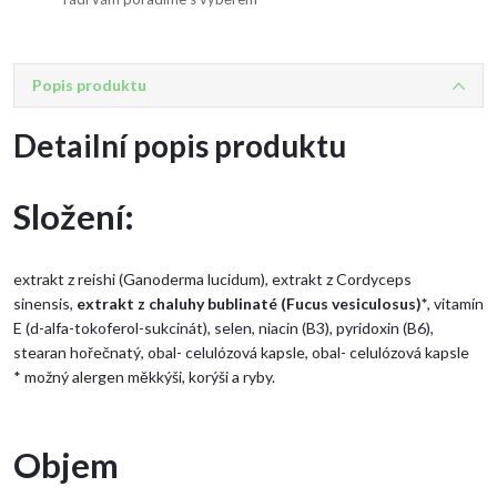
Popis produktu
Detailní popis produktu
Složení:
extrakt z reishi (Ganoderma lucidum), extrakt z Cordyceps
sinensis,
extrakt z chaluhy bublinaté (Fucus vesiculosus)*
, vitamín
E (d-alfa-tokoferol-sukcinát), selen, niacin (B3), pyridoxin (B6),
stearan hořečnatý, obal- celulózová kapsle, obal- celulózová kapsle
* možný alergen měkkýši, korýši a ryby.
Objem