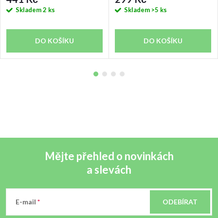
Skladem
2 ks
Skladem
>5 ks
DO KOŠÍKU
DO KOŠÍKU
Mějte přehled o novinkách
a slevách
Z
á
E-mail
ODEBÍRAT