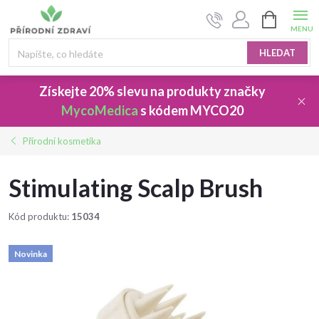
Přejít
NÁKUPNÍ
na
KOŠÍK
obsah
HLEDAT
Získejte 20% slevu
na produkty značky
MycoMedica
s kódem
MYCO20
Přírodní kosmetika
Stimulating Scalp Brush
Kód produktu:
15034
Novinka