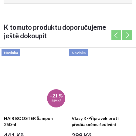
K tomuto produktu doporučujeme
ještě dokoupit
Novinka
Novinka
–21 %
559 Kč
HAIR BOOSTER Šampon
Vlasy K-Přípravek proti
250ml
předčasnému šedivění
vlasů,řas a obočí
441 Kč
299 Kč