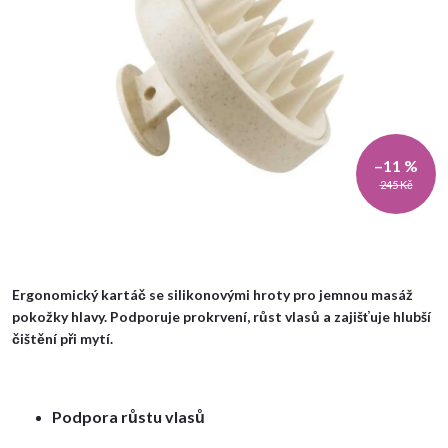
–11 %
245 Kč
Ergonomický kartáč se silikonovými hroty pro jemnou masáž
pokožky hlavy. Podporuje prokrvení, růst vlasů a zajišťuje hlubší
čištění při mytí.
Podpora růstu vlasů