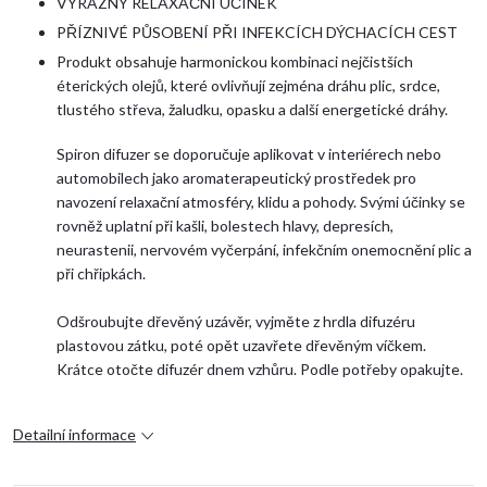
VÝRAZNÝ RELAXAČNÍ ÚČINEK
PŘÍZNIVÉ PŮSOBENÍ PŘI INFEKCÍCH DÝCHACÍCH CEST
Produkt obsahuje harmonickou kombinaci nejčistších
éterických olejů, které ovlivňují zejména dráhu plic, srdce,
tlustého střeva, žaludku, opasku a další energetické dráhy.
Spiron difuzer se doporučuje aplikovat v interiérech nebo
automobilech jako aromaterapeutický prostředek pro
navození relaxační atmosféry, klidu a pohody. Svými účinky se
rovněž uplatní při kašli, bolestech hlavy, depresích,
neurastenii, nervovém vyčerpání, infekčním onemocnění plic a
při chřipkách.
Odšroubujte dřevěný uzávěr, vyjměte z hrdla difuzéru
plastovou zátku, poté opět uzavřete dřevěným víčkem.
Krátce otočte difuzér dnem vzhůru. Podle potřeby opakujte.
Detailní informace