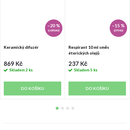
–20 %
–15 %
1 090 Kč
279 Kč
Keramický difuzér
Respirant 10 ml směs
éterických olejů
869 Kč
237 Kč
Skladem
2 ks
Skladem
5 ks
DO KOŠÍKU
DO KOŠÍKU