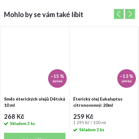
–15 %
–13 %
319 Kč
299 Kč
Směs éterických olejů Dětská
Éterický olej Eukalyptus
10 ml
citronovonný: 20ml
268 Kč
259 Kč
Měrná
1 295 Kč / 100 ml
Skladem
3 ks
cena:
Skladem
3 ks