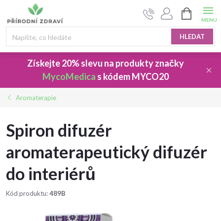
Přejít
NÁKUPNÍ
na
KOŠÍK
obsah
HLEDAT
Získejte 20% slevu
na produkty značky
MycoMedica
s kódem
MYCO20
Aromaterapie
Spiron difuzér
aromaterapeutický difuzér
do interiérů
Kód produktu:
489B