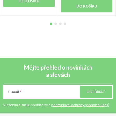
DO KOŠÍKU
DO KOŠÍKU
Mějte přehled o novinkách
a slevách
Z
á
E-mail
ODEBÍRAT
p
Vložením e-mailu souhlasíte s
podmínkami ochrany osobních údajů