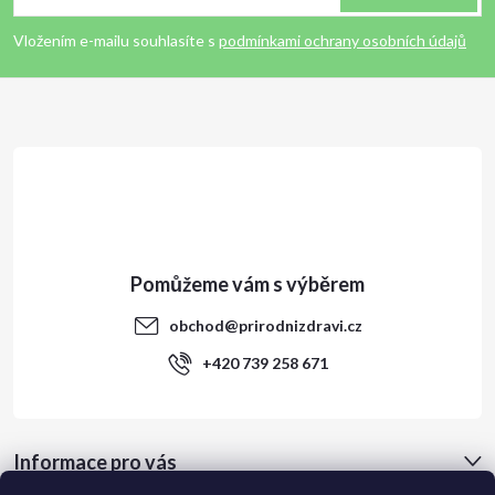
p
Vložením e-mailu souhlasíte s
podmínkami ochrany osobních údajů
a
t
í
obchod
@
prirodnizdravi.cz
+420 739 258 671
Informace pro vás