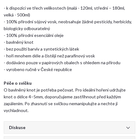
- k dispozici ve
třech
velikostech (mal
á
- 120ml, střední – 180ml,
velká - 500ml
)
- 100% přírodní sójový vosk, neobsahuje
žádné pesticidy, herbicidy,
biologicky odbouratelný
-
100% přírodní esenciální oleje
- bavlněný knot
- bez použití barviv a syntetických látek
- hoří mnohem déle a čistěji než parafínový vosk
- do
d
áváno pouze v papírových obalech s ohledem na přírodu
- vyrobeno ručně v České republice
Péče o svíčku
O bavlněný knot je potřeba pečovat. Pro ideální hoření udržujte
knot o délce 4–5mm, doporučujeme zastřihnout před každým
zapálením. Po zhasnutí se svíčkou nemanipulujte a nechte ji
vychladnout.
Diskuse