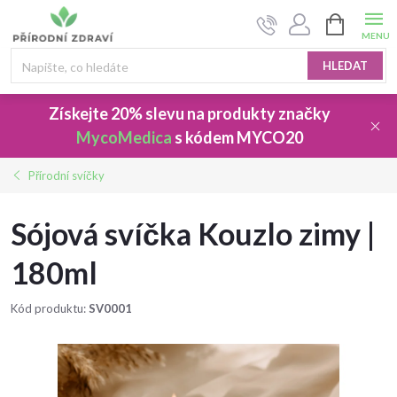
Přejít
NÁKUPNÍ
na
KOŠÍK
obsah
HLEDAT
Získejte 20% slevu
na produkty značky
MycoMedica
s kódem
MYCO20
Přírodní svíčky
Sójová svíčka Kouzlo zimy |
180ml
Kód produktu:
SV0001