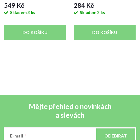
549 Kč
284 Kč
Skladem
3 ks
Skladem
2 ks
DO KOŠÍKU
DO KOŠÍKU
Mějte přehled o novinkách
a slevách
Z
á
E-mail
ODEBÍRAT