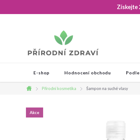
Přejít
Získejte
na
obsah
E-shop
Hodnocení obchodu
Podle
Přírodní kosmetika
Šampon na suché vlasy
Domů
Akce