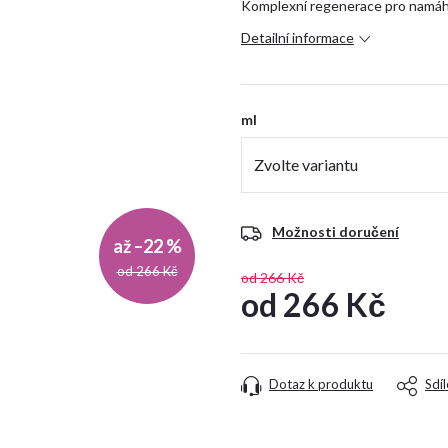
Komplexní regenerace pro namáh
Detailní informace
ml
Možnosti doručení
až –22 %
od 266 Kč
od 266 Kč
od
266 Kč
Měrná
cena:
Dotaz k produktu
Sdíl