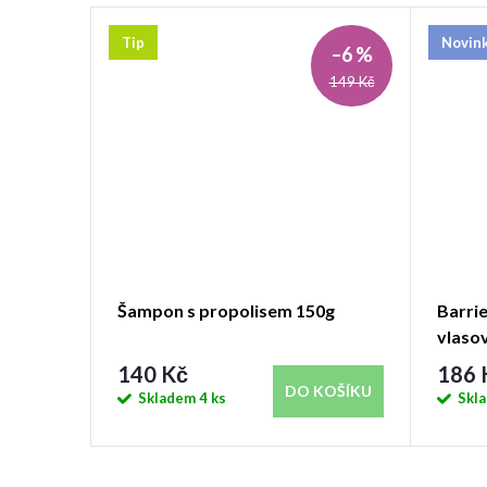
Tip
Novin
–5 %
–6 %
275 Kč
149 Kč
stné
Šampon s propolisem 150g
Barrie
vlaso
140 Kč
186 
KOŠÍKU
DO KOŠÍKU
Skladem
4 ks
Skl