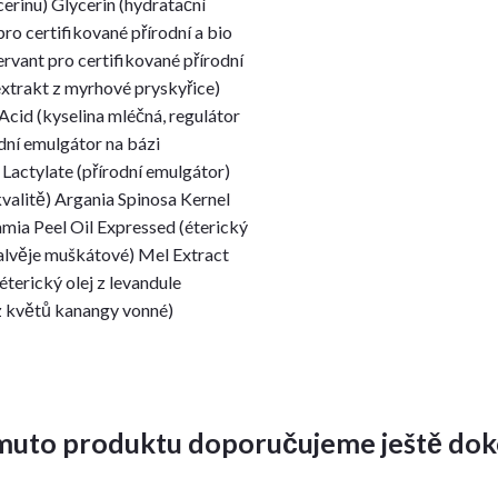
cerinu) Glycerin (hydratační
o certifikované přírodní a bio
rvant pro certifikované přírodní
xtrakt z myrhové pryskyřice)
Acid (kyselina mléčná, regulátor
dní emulgátor na bázi
 Lactylate (přírodní emulgátor)
kvalitě) Argania Spinosa Kernel
gamia Peel Oil Expressed (éterický
 šalvěje muškátové) Mel Extract
éterický olej z levandule
 z květů kanangy vonné)
muto produktu doporučujeme ještě dok