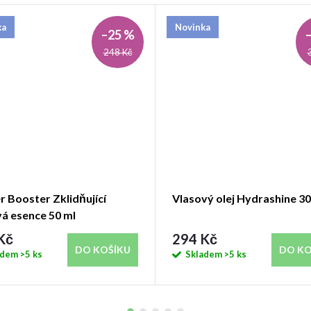
ka
Novinka
–25 %
248 Kč
r Booster Zklidňující
Vlasový olej Hydrashine 30
vá esence 50 ml
Kč
294 Kč
DO KOŠÍKU
DO KO
adem
>5 ks
Skladem
>5 ks