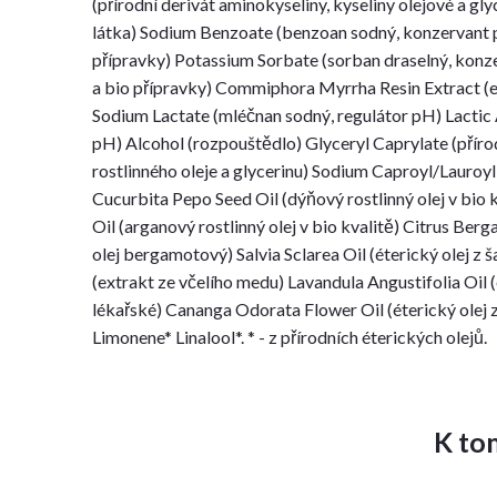
(přírodní derivát aminokyseliny, kyseliny olejové a gly
látka) Sodium Benzoate (benzoan sodný, konzervant pr
přípravky) Potassium Sorbate (sorban draselný, konze
a bio přípravky) Commiphora Myrrha Resin Extract (e
Sodium Lactate (mléčnan sodný, regulátor pH) Lactic 
pH) Alcohol (rozpouštědlo) Glyceryl Caprylate (příro
rostlinného oleje a glycerinu) Sodium Caproyl/Lauroyl
Cucurbita Pepo Seed Oil (dýňový rostlinný olej v bio 
Oil (arganový rostlinný olej v bio kvalitě) Citrus Ber
olej bergamotový) Salvia Sclarea Oil (éterický olej z
(extrakt ze včelího medu) Lavandula Angustifolia Oil (
lékařské) Cananga Odorata Flower Oil (éterický olej
Limonene* Linalool*. * - z přírodních éterických olejů.
K to