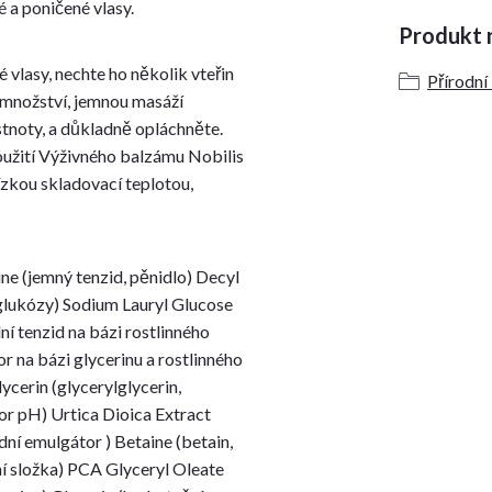
é a poničené vlasy.
Produkt n
é vlasy, nechte ho několik vteřin
Přírodní
 množství, jemnou masáží
stnoty, a důkladně opláchněte.
oužití Výživného balzámu Nobilis
 nízkou skladovací teplotou,
e (jemný tenzid, pěnidlo) Decyl
a glukózy) Sodium Lauryl Glucose
ní tenzid na bázi rostlinného
or na bázi glycerinu a rostlinného
ycerin (glycerylglycerin,
tor pH) Urtica Dioica Extract
ní emulgátor ) Betaine (betain,
ní složka) PCA Glyceryl Oleate