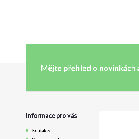
Mějte přehled o novinkách
Z
á
p
a
Informace pro vás
t
Kontakty