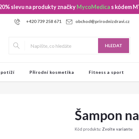
 20% slevu
na produkty značky
MycoMedica
s kódem
M
+420 739 258 671
obchod@prirodnizdravi.cz
HLEDAT
 potíží
Přírodní kosmetika
Fitness a sport
Šampon na 
Kód produktu:
Zvolte variantu