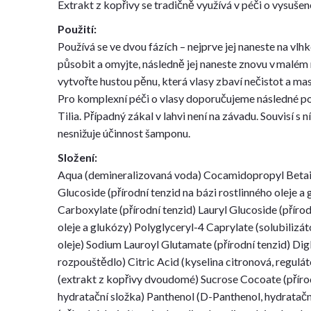
Extrakt z kopřivy se tradičně využívá v péči o vysušen
Použití:
Používá se ve dvou fázích – nejprve jej naneste na vlhk
působit a omyjte, následně jej naneste znovu v malém
vytvořte hustou pěnu, která vlasy zbaví nečistot a ma
Pro komplexní péči o vlasy doporučujeme následné p
Tilia. Případný zákal v lahvi není na závadu. Souvisí s
nesnižuje účinnost šamponu.
Složení:
Aqua (demineralizovaná voda) Cocamidopropyl Betain
Glucoside (přírodní tenzid na bázi rostlinného oleje 
Carboxylate (přírodní tenzid) Lauryl Glucoside (přírod
oleje a glukózy) Polyglyceryl-4 Caprylate (solubilizát
oleje) Sodium Lauroyl Glutamate (přírodní tenzid) Digl
rozpouštědlo) Citric Acid (kyselina citronová, regulá
(extrakt z kopřivy dvoudomé) Sucrose Cocoate (přírod
hydratační složka) Panthenol (D-Panthenol, hydratač