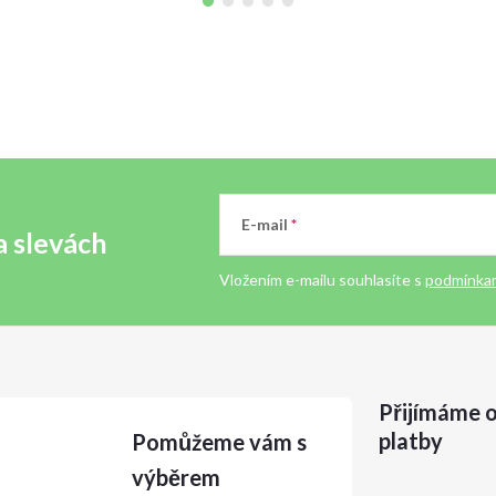
E-mail
a slevách
Vložením e-mailu souhlasíte s
podmínkam
Přijímáme o
platby