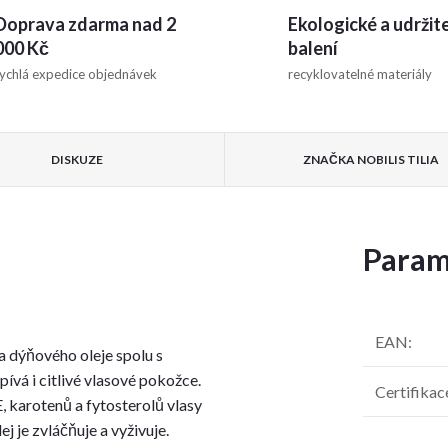
Doprava zdarma nad 2
Ekologické a udržit
000 Kč
balení
ychlá expedice objednávek
recyklovatelné materiály
DISKUZE
ZNAČKA
NOBILIS TILIA
Param
EAN
:
a dýňového oleje spolu s
ívá i citlivé vlasové pokožce.
Certifikac
 karotenů a fytosterolů vlasy
ej je zvláčňuje a vyživuje.