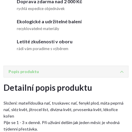
Doprava zdarma nad 2 000 Kč
rychlá expedice objednávek
Ekologické a udržitelné balení
recyklovatelné materiály
Letité zkušenosti v oboru
rádi vám poradíme s výběrem
Popis produktu
Detailní popis produktu
Složení: mateřídouška nať, truskavec nať, fenykl plod, máta peprná
nať, sléz květ, jitrocel list, divizna květ, prvosenka květ, lékořice
kořen
Pije se 1 - 3 x denně. Při užívání delším jak jeden měsíc je vhodná
týdenní přestávka.