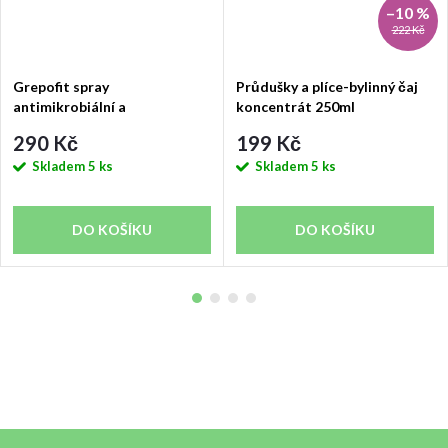
–10 %
222 Kč
Grepofit spray
Průdušky a plíce-bylinný čaj
antimikrobiální a
koncentrát 250ml
protizánětlivý ústní sprej
290 Kč
199 Kč
Skladem
5 ks
Skladem
5 ks
DO KOŠÍKU
DO KOŠÍKU