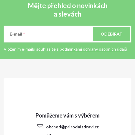
Mějte přehled o novinkách
a slevách
Z
á
E-mail
ODEBÍRAT
p
Vložením e-mailu souhlasíte s
podmínkami ochrany osobních údajů
a
t
í
obchod
@
prirodnizdravi.cz