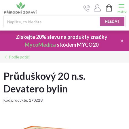
Přejít
NÁKUPNÍ
na
KOŠÍK
obsah
HLEDAT
Získejte 20% slevu
na produkty značky
MycoMedica
s kódem
MYCO20
Podle potíží
Průduškový 20 n.s.
Devatero bylin
Kód produktu:
170228