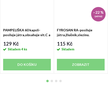
–22 %
149 Kč
PAMPELIŠKA 60 kapslí-
FYROSAN RA-posiluje
posiluje játra,obsahuje vit.C a
játra,žlučník,slezinu.
A.
129 Kč
115 Kč
Skladem
4 ks
Skladem
DO KOŠÍKU
ZOBRAZIT