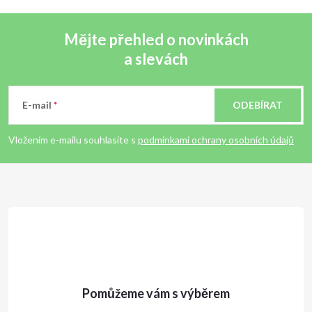
Mějte přehled o novinkách
a slevách
Z
á
E-mail
ODEBÍRAT
p
Vložením e-mailu souhlasíte s
podmínkami ochrany osobních údajů
a
t
í