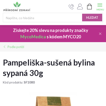
Přejít
NÁKUPNÍ
na
KOŠÍK
obsah
HLEDAT
Získejte 20% slevu
na produkty značky
MycoMedica
s kódem
MYCO20
Podle potíží
Pampeliška-sušená bylina
sypaná 30g
Kód produktu:
SF1080