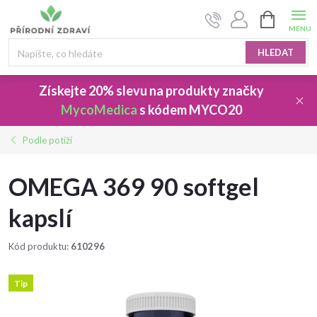
Přejít
NÁKUPNÍ
na
KOŠÍK
obsah
HLEDAT
Získejte 20% slevu
na produkty značky
MycoMedica
s kódem
MYCO20
Podle potíží
OMEGA 369 90 softgel
kapslí
Kód produktu:
610296
Tip