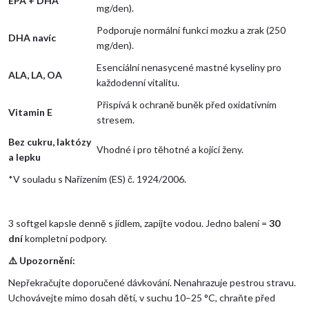
EPA + DHA
mg/den).
Podporuje normální funkci mozku a zrak (250
DHA navíc
mg/den).
Esenciální nenasycené mastné kyseliny pro
ALA, LA, OA
každodenní vitalitu.
Přispívá k ochraně buněk před oxidativním
Vitamin E
stresem.
Bez cukru, laktózy
Vhodné i pro těhotné a kojící ženy.
a lepku
*V souladu s Nařízením (ES) č. 1924/2006.
3 softgel kapsle denně s jídlem, zapijte vodou. Jedno balení =
30
dní
kompletní podpory.
⚠️
Upozornění:
Nepřekračujte doporučené dávkování. Nenahrazuje pestrou stravu.
Uchovávejte mimo dosah dětí, v suchu 10–25 °C, chraňte před