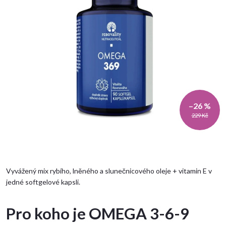
–26 %
229 Kč
Vyvážený mix rybího, lněného a slunečnicového oleje + vitamin E v
jedné softgelové kapsli.
Pro koho je OMEGA 3-6-9