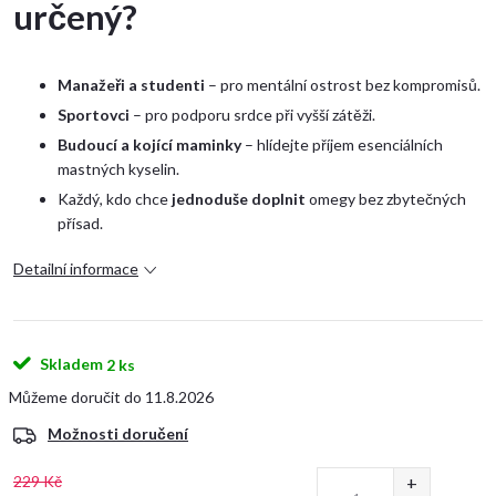
určený?
Manažeři a studenti
– pro mentální ostrost bez kompromisů.
Sportovci
– pro podporu srdce při vyšší zátěži.
Budoucí a kojící maminky
– hlídejte příjem esenciálních
mastných kyselin.
Každý, kdo chce
jednoduše doplnit
omegy bez zbytečných
přísad.
Detailní informace
Skladem
2 ks
11.8.2026
Možnosti doručení
229 Kč