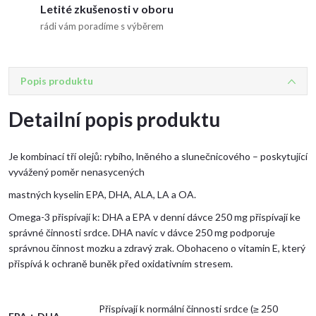
Letité zkušenosti v oboru
rádi vám poradíme s výběrem
Popis produktu
Detailní popis produktu
Je kombinací tří olejů: rybího, lněného a slunečnicového – poskytující
vyvážený poměr nenasycených
mastných kyselin EPA, DHA, ALA, LA a OA.
Omega-3 přispívají k: DHA a EPA v denní dávce 250 mg přispívají ke
správné činnosti srdce. DHA navíc v dávce 250 mg podporuje
správnou činnost mozku a zdravý zrak. Obohaceno o vitamin E, který
přispívá k ochraně buněk před oxidativním stresem.
Přispívají k normální činnosti srdce (≥ 250