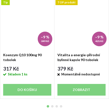
Tip
TOP produkt
–9 %
–9 %
349 Kč
421 Kč
Koenzym Q10 100mg 90
Vitalita a energie-přírodní
tobolek
bylinné kapsle 90 tobolek
317 Kč
379 Kč
Skladem
1 ks
Momentálně nedostupné
DO KOŠÍKU
ZOBRAZIT