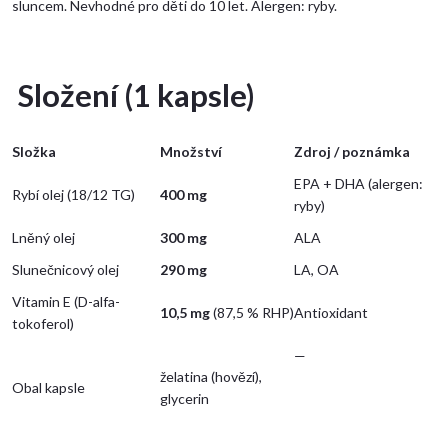
sluncem. Nevhodné pro děti do 10 let. Alergen: ryby.
Složení (1 kapsle)
Složka
Množství
Zdroj / poznámka
EPA + DHA (alergen:
Rybí olej (18/12 TG)
400 mg
ryby)
Lněný olej
300 mg
ALA
Slunečnicový olej
290 mg
LA, OA
Vitamin E (D-alfa-
10,5 mg
(87,5 % RHP)
Antioxidant
tokoferol)
—
želatina (hovězí),
Obal kapsle
glycerin