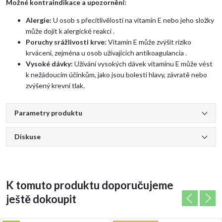
Možné kontraindikace a upozornění:
Alergie:
U osob s přecitlivělostí na vitamin E nebo jeho složky
může dojít k alergické reakci .
Poruchy srážlivosti krve:
Vitamin E může zvýšit riziko
krvácení, zejména u osob užívajících antikoagulancia .
Vysoké dávky:
Užívání vysokých dávek vitaminu E může vést
k nežádoucím účinkům, jako jsou bolesti hlavy, závratě nebo
zvýšený krevní tlak.
Parametry produktu
Diskuse
K tomuto produktu doporučujeme
ještě dokoupit