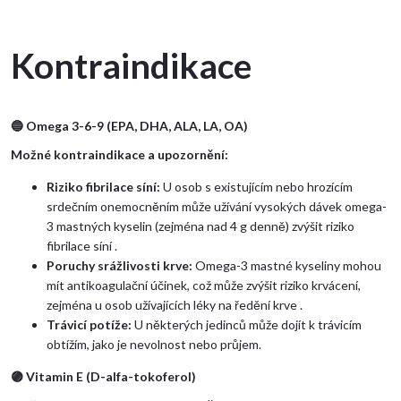
Kontraindikace
🔵
Omega 3-6-9 (EPA, DHA, ALA, LA, OA)
Možné kontraindikace a upozornění:
Riziko fibrilace síní:
U osob s existujícím nebo hrozícím
srdečním onemocněním může užívání vysokých dávek omega-
3 mastných kyselin (zejména nad 4 g denně) zvýšit riziko
fibrilace síní .
Poruchy srážlivosti krve:
Omega-3 mastné kyseliny mohou
mít antikoagulační účinek, což může zvýšit riziko krvácení,
zejména u osob užívajících léky na ředění krve .
Trávicí potíže:
U některých jedinců může dojít k trávicím
obtížím, jako je nevolnost nebo průjem.
🟣
Vitamin E (D-alfa-tokoferol)