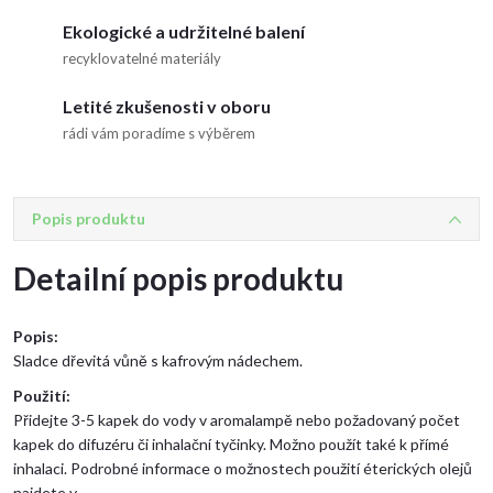
Ekologické a udržitelné balení
recyklovatelné materiály
Letité zkušenosti v oboru
rádi vám poradíme s výběrem
Popis produktu
Detailní popis produktu
Popis:
Sladce dřevitá vůně s kafrovým nádechem.
Použití:
Přidejte 3-5 kapek do vody v aromalampě nebo požadovaný počet
kapek do difuzéru či inhalační tyčinky. Možno použít také k přímé
inhalaci. Podrobné informace o možnostech použití éterických olejů
najdete v