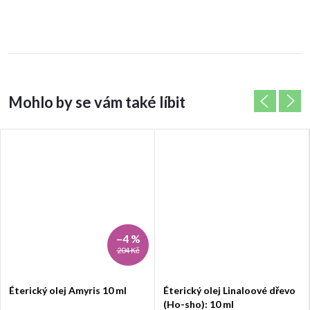
–4 %
204 Kč
Éterický olej Amyris 10 ml
Éterický olej Linaloové dřevo
(Ho-sho): 10 ml