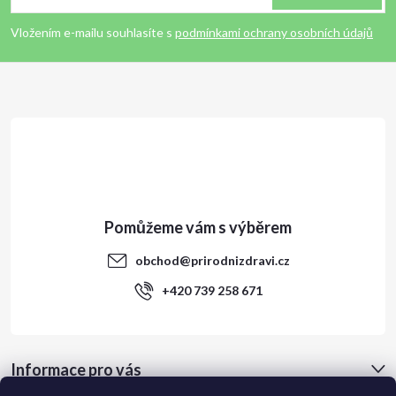
p
Vložením e-mailu souhlasíte s
podmínkami ochrany osobních údajů
a
t
í
obchod
@
prirodnizdravi.cz
+420 739 258 671
Informace pro vás