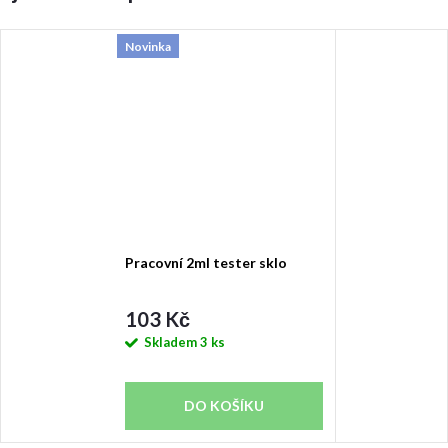
Novinka
Pracovní 2ml tester sklo
103 Kč
Skladem
3 ks
DO KOŠÍKU