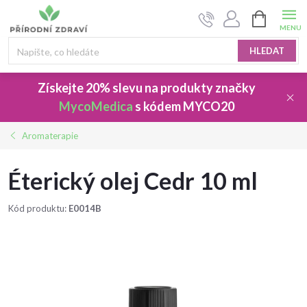
Přejít
NÁKUPNÍ
na
KOŠÍK
obsah
HLEDAT
Získejte 20% slevu
na produkty značky
MycoMedica
s kódem
MYCO20
Aromaterapie
Éterický olej Cedr 10 ml
Kód produktu:
E0014B