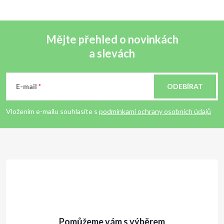
Mějte přehled o novinkách
a slevách
Z
á
E-mail
ODEBÍRAT
p
Vložením e-mailu souhlasíte s
podmínkami ochrany osobních údajů
a
t
í