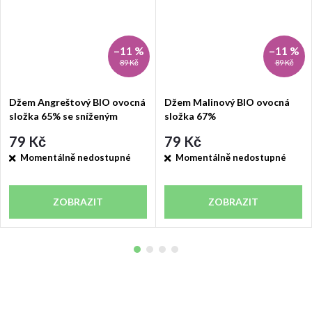
–11 %
–11 %
89 Kč
89 Kč
Džem Angreštový BIO ovocná
Džem Malinový BIO ovocná
složka 65% se sníženým
složka 67%
obsahem cukru
79 Kč
79 Kč
Momentálně nedostupné
Momentálně nedostupné
ZOBRAZIT
ZOBRAZIT