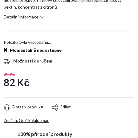
Složení: broskve, třtinový cukr, želírovací prostředek citrusový
pektin, koncentrát z citrónů
Detailní informace
Položka byla vyprodána…
Momentálně nedostupné
Možnosti doručení
89 Kč
82 Kč
Měrná
cena:
Dotaz k produktu
Sdílet
Značka:
Grešík Valdemar
100% přírodní produkty