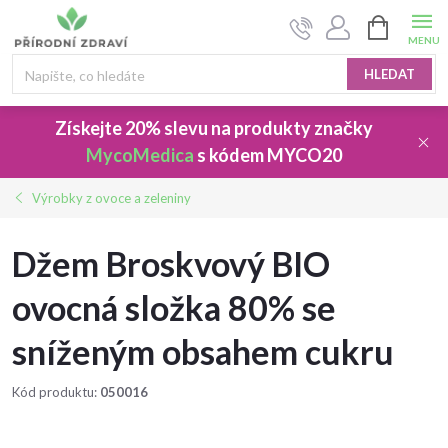
Přejít
NÁKUPNÍ
na
KOŠÍK
obsah
HLEDAT
Získejte 20% slevu
na produkty značky
MycoMedica
s kódem
MYCO20
Výrobky z ovoce a zeleniny
Džem Broskvový BIO
ovocná složka 80% se
sníženým obsahem cukru
Kód produktu:
050016